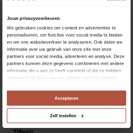
Details
& openingstijden
bekijken
Jouw privacyvoorkeuren
Rotterdam
We gebruiken cookies om content en advertenties te
Watermanweg 31
Zondag open
personaliseren, om functies voor social media te bieden
Details
& openingstijden
bekijken
en om ons websiteverkeer te analyseren. Ook delen we
informatie over uw gebruik van onze site met onze
partners voor social media, adverteren en analyse. Deze
Sliedrecht
partners kunnen deze gegevens combineren met andere
Brouwerstraat 21
informatie die u aan ze heeft verstrekt of die ze hebben
Details
& openingstijden
bekijken
verzameld op basis van uw gebruik van hun services.
Spijkenisse
Accepteren
Lucebertstraat 22
Zondag open
Details
& openingstijden
bekijken
Zelf instellen
Tilburg