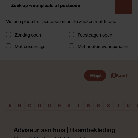
Vul een plaatst of postcode in om te zoeken met filters.
Zondag open
Feestdagen open
Met boxsprings
Met houten wandpanelen
28 winkels
Lijst
Kaart
A
B
C
D
G
H
K
L
N
R
S
T
U
Adviseur aan huis | Raambekleding