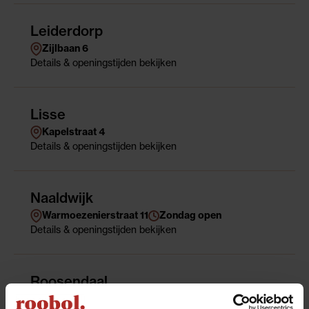
Leiderdorp
Zijlbaan 6
Details
& openingstijden
bekijken
Lisse
Kapelstraat 4
Details
& openingstijden
bekijken
Naaldwijk
Warmoezenierstraat 11
Zondag open
Details
& openingstijden
bekijken
Roosendaal
Oostplein 15A