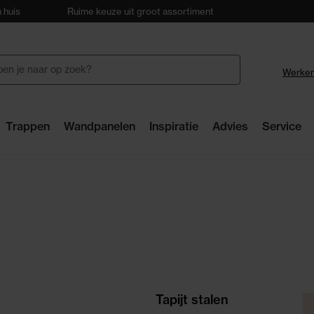
 huis
Ruime keuze uit groot assortiment
28 winkels
Werken
Trappen
Wandpanelen
Inspiratie
Advies
Service
Tapijt stalen