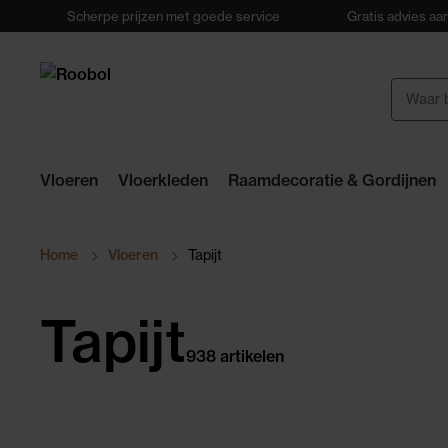
Scherpe prijzen met goede service
Gratis advies aan
Vloeren
Vloerkleden
Raamdecoratie & Gordijnen
Home
Vloeren
Tapijt
Tapijt
938 artikelen