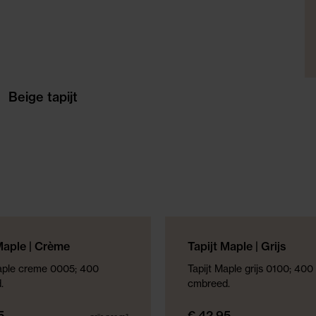
Beige tapijt
ECTIE
NIEUWE COLLECTIE
Maple | Crème
Tapijt Maple | Grijs
Maple creme 0005; 400
Tapijt Maple grijs 0100; 400
.
cmbreed.
5
€ 42,95