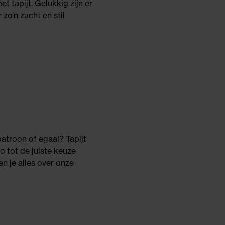
t tapijt. Gelukkig zijn er
zo’n zacht en stil
 patroon of egaal? Tapijt
zo tot de juiste keuze
n je alles over onze