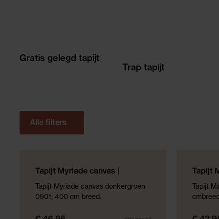
Gratis gelegd tapijt
Trap tapijt
Alle filters
GRATIS GELEGD!*
NIEUWE COLL
Tapijt Myriade canvas |
Tapijt 
Donkergroen
PRODUCT VAN HET JAAR
Tapijt Myriade canvas donkergroen
Tapijt 
0901; 400 cm breed.
cmbreed
€ 46,95
€ 42,9