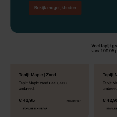
Bekijk mogelijkheden
Veel tapijt g
vanaf 99,95 
NIEUWE COLLECTIE
NIEUWE COLL
Tapijt Maple | Zand
Tapijt 
Tapijt Maple zand 0410; 400
Tapijt M
cmbreed.
cmbreed
€ 42,95
€ 42,9
prijs per m²
STAAL BESCHIKBAAR
STAAL B