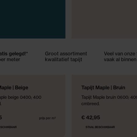
ratis gelegd
!*
Groot assortiment
Veel van onze 
per meter
kwalitatief tapijt
vaak al binne
ECTIE
NIEUWE COLLECTIE
Maple | Beige
Tapijt Maple | Bruin
aple beige 0400; 400
Tapijt Maple bruin 0600; 40
.
cmbreed.
5
€ 42,95
prijs per m²
ESCHIKBAAR
STAAL BESCHIKBAAR