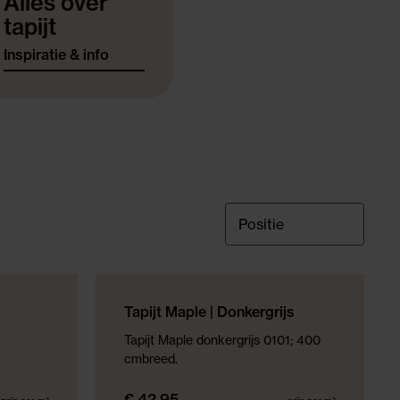
Alles over
tapijt
Inspiratie & info
NIEUWE COLLECTIE
Tapijt Maple | Donkergrijs
Tapijt Maple donkergrijs 0101; 400
cmbreed.
€ 42,95