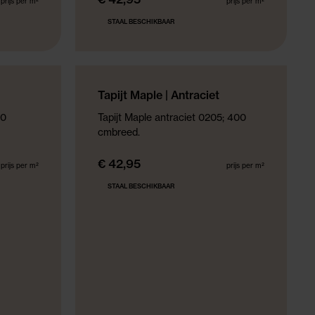
prijs per m²
prijs per m²
STAAL BESCHIKBAAR
NIEUWE COLLECTIE
Tapijt Maple | Antraciet
00
Tapijt Maple antraciet 0205; 400
cmbreed.
€ 42,95
prijs per m²
prijs per m²
STAAL BESCHIKBAAR