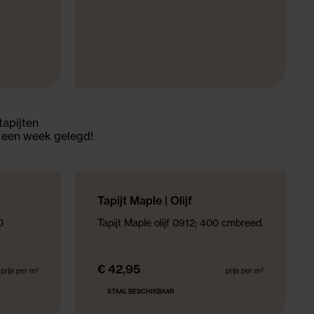
tapijten
n een week gelegd!
NIEUWE COLLECTIE
Tapijt Maple | Olijf
0
Tapijt Maple olijf 0912; 400 cmbreed.
€ 42,95
prijs per m²
prijs per m²
STAAL BESCHIKBAAR