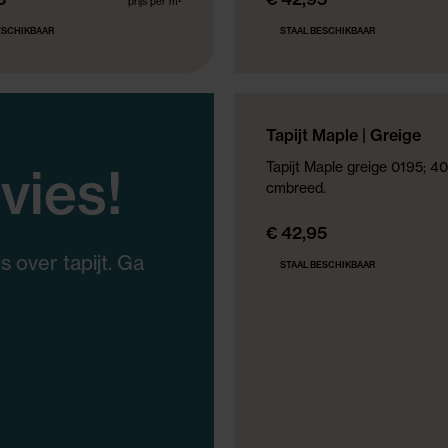
prijs per m²
ESCHIKBAAR
STAAL BESCHIKBAAR
NIEUWE COLLECTIE
Tapijt Maple | Greige
vies!
Tapijt Maple greige 0195; 4
cmbreed.
€ 42,95
 over tapijt. Ga
STAAL BESCHIKBAAR