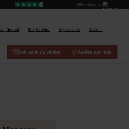
1983
reviews
op
 bij Roobol
Bekijk folder
Mijn account
Winkels
Advies in de winkel
Advies aan huis