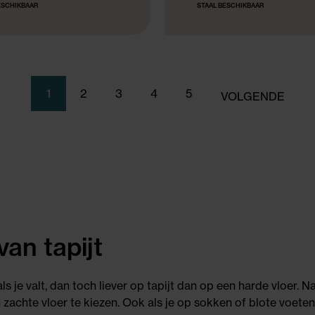
ESCHIKBAAR
STAAL BESCHIKBAAR
1
2
3
4
5
VOLGENDE
an tapijt
 als je valt, dan toch liever op tapijt dan op een harde vloer. Na
achte vloer te kiezen. Ook als je op sokken of blote voeten l