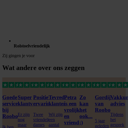
Rolstoelvriendelijk
Zij gingen je voor
Wat andere over ons zeggen
Goede
Super
Positieve
Tevreden
Petra
Zo
Gordijnen
Vakkun
service
klantvriendelijk
ervaring
klanten
is een
kan
van
advies
bij
vrolijke
het
Roobol
Er zijn
Twee
Wij zijn
Tijdens
Roobol
en
ook...
nog
vriendelijke
een
het
5 jaar
vriendelijke...
;)
maar
dames
aantal
gesprek
geleden
Ik ben