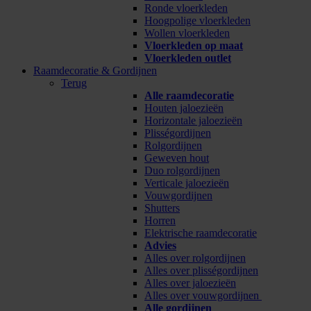
Ronde vloerkleden
Hoogpolige vloerkleden
Wollen vloerkleden
Vloerkleden op maat
Vloerkleden outlet
Raamdecoratie & Gordijnen
Terug
Alle raamdecoratie
Houten jaloezieën
Horizontale jaloezieën
Plisségordijnen
Rolgordijnen
Geweven hout
Duo rolgordijnen
Verticale jaloezieën
Vouwgordijnen
Shutters
Horren
Elektrische raamdecoratie
Advies
Alles over rolgordijnen
Alles over plisségordijnen
Alles over jaloezieën
Alles over vouwgordijnen
Alle gordijnen