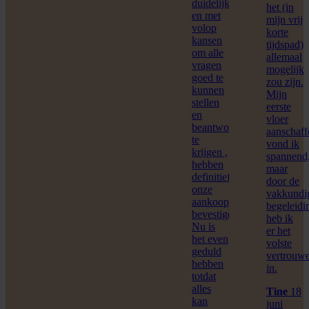
duidelijkheid
het (in
en met
mijn vrij
volop
korte
kansen
tijdspad)
om alle
allemaal
vragen
mogelijk
goed te
zou zijn.
kunnen
Mijn
stellen
eerste
en
vloer
beantwoord
aanschaff
te
vond ik
krijgen ,
spannend
hebben
maar
definitief
door de
onze
vakkundi
aankoop
begeleidi
bevestigd.
heb ik
Nu is
er het
het even
volste
geduld
vertrouw
hebben
in.
totdat
alles
Tine
18
kan
juni