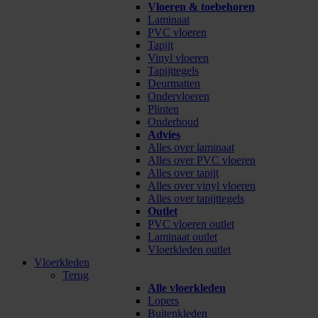
Vloeren & toebehoren
Laminaat
PVC vloeren
Tapijt
Vinyl vloeren
Tapijttegels
Deurmatten
Ondervloeren
Plinten
Onderhoud
Advies
Alles over laminaat
Alles over PVC vloeren
Alles over tapijt
Alles over vinyl vloeren
Alles over tapijttegels
Outlet
PVC vloeren outlet
Laminaat outlet
Vloerkleden outlet
Vloerkleden
Terug
Alle vloerkleden
Lopers
Buitenkleden