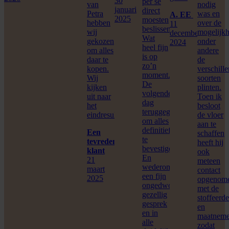
30
per se
van
nodig
januari
direct
Petra
was en
A. EE
2025
moesten
hebben
over de
11
beslissen.
wij
mogelijk
december
Wat
gekozen
onder
2024
heel fijn
om alles
andere
is op
daar te
de
zo’n
kopen.
verschill
moment.
Wij
soorten
De
kijken
plinten.
volgende
uit naar
Toen ik
dag
het
besloot
teruggegaan
eindresultaat
de vloer
om alles
aan te
definitief
Een
schaffen
te
tevreden
heeft hij
bevestigen.
klant
ook
En
21
meteen
wederom
maart
contact
een fijn
2025
opgenom
ongedwongen
met de
gezellig
stoffeerde
gesprek
en
en in
maatneme
alle
zodat