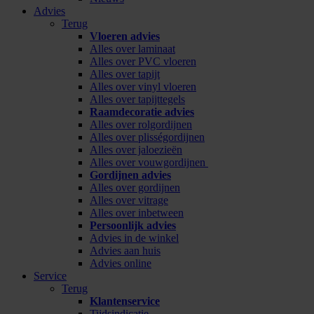
Advies
Terug
Vloeren advies
Alles over laminaat
Alles over PVC vloeren
Alles over tapijt
Alles over vinyl vloeren
Alles over tapijttegels
Raamdecoratie advies
Alles over rolgordijnen
Alles over plisségordijnen
Alles over jaloezieën
Alles over vouwgordijnen
Gordijnen advies
Alles over gordijnen
Alles over vitrage
Alles over inbetween
Persoonlijk advies
Advies in de winkel
Advies aan huis
Advies online
Service
Terug
Klantenservice
Tijdsindicatie