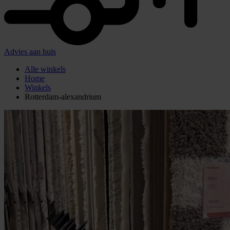
Advies aan huis
Alle winkels
Home
Winkels
Rotterdam-alexandrium
Roobol
Rotterdam
Open morgen om
09:15
|
Bekijk
openingstijden
Woonboulevard
Alexandrium
Watermanweg 31
3067 GA Rotterdam