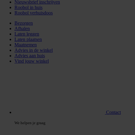
Nieuwsbrief inschrijven
Roobol in huis
Roobol verhuisdoos
Bezorgen
Afhalen
Laten leggen
Laten plaatsen
Maatnemen
Advies in de winkel
Advies aan huis
Vind jouw winkel
Contact
We helpen je graag