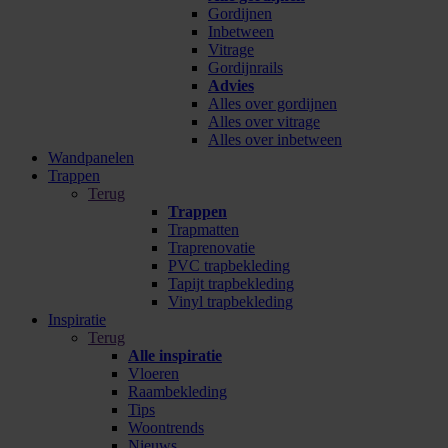
Gordijnen
Inbetween
Vitrage
Gordijnrails
Advies
Alles over gordijnen
Alles over vitrage
Alles over inbetween
Wandpanelen
Trappen
Terug
Trappen
Trapmatten
Traprenovatie
PVC trapbekleding
Tapijt trapbekleding
Vinyl trapbekleding
Inspiratie
Terug
Alle inspiratie
Vloeren
Raambekleding
Tips
Woontrends
Nieuws