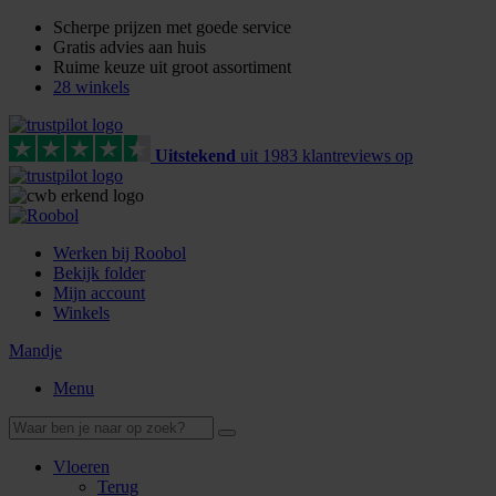
Scherpe prijzen met goede service
Gratis advies aan huis
Ruime keuze uit groot assortiment
28 winkels
Uitstekend
uit
1983
klant
reviews
op
Werken bij Roobol
Bekijk folder
Mijn account
Winkels
Mandje
Menu
Vloeren
Terug