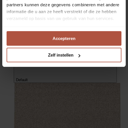
partners kunnen deze gegevens combineren met andere
Nieuwe collectie
informatie die u aan ze heeft verstrekt of die ze hebben
Vloerkleed Matteo | Zand
verzameld op basis van uw gebruik van hun services.
Vloerkleed Matteo in de kleur Zand 71591-056; afmeting 160
x 230 cm
€ 219,95
prijs per stuk
Accepteren
Zelf instellen
Default