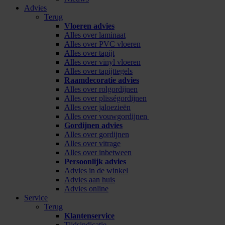
Advies
Terug
Vloeren advies
Alles over laminaat
Alles over PVC vloeren
Alles over tapijt
Alles over vinyl vloeren
Alles over tapijttegels
Raamdecoratie advies
Alles over rolgordijnen
Alles over plisségordijnen
Alles over jaloezieën
Alles over vouwgordijnen
Gordijnen advies
Alles over gordijnen
Alles over vitrage
Alles over inbetween
Persoonlijk advies
Advies in de winkel
Advies aan huis
Advies online
Service
Terug
Klantenservice
Tijdsindicatie