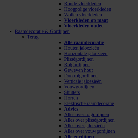
Ronde vloerkleden
Hoogpolige vloerkleden
Wollen vloerkleden
Vloerkleden op maat
Vloerkleden outlet
Raamdecoratie & Gordijnen
Terug
Alle raamdecoratie
Houten jaloezieën
Horizontale jaloezieën
Plisségordijnen
Rolgordijnen
Geweven hout
Duo rolgordijnen
Verticale jaloezieën
Vouwgordijnen
Shutters
Horren
Elektrische raamdecoratie
Advies
Alles over rolgordijnen
Alles over plisségordijnen
Alles over jaloezieën
Alles over vouwgordijnen
Alle gordijnen