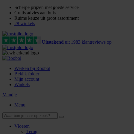
Scherpe prijzen met goede service
Gratis advies aan huis
Ruime keuze uit groot assortiment
28 winkels
Uitstekend
uit
1983
klant
reviews
op
Werken bij Roobol
Bekijk folder
Mijn account
Winkels
Mandje
Menu
Vloeren
Terug