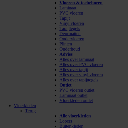
Vloeren & toebehoren
Laminaat
PVC vloeren
Tapijt
Vinyl vloeren
Tapijttegels
Deurmatten
Ondervloeren
Plinten
Onderhoud
Advies
Alles over laminaat
Alles over PVC vloeren
Alles over tapijt
Alles over vinyl vloeren
Alles over tapijttegels
Outlet
PVC vloeren outlet
Laminaat outlet
Vloerkleden outlet
Vloerkleden
Terug
Alle vloerkleden
Lopers
Buitenkleden