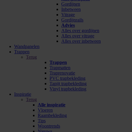
Gordijnen
Inbetween
Vitrage
Gordijnrails
Advies
Alles over gordijnen
Alles over vitrage
Alles over inbetween
Wandpanelen
Trappen
Terug
Trappen
Trapmatten
Traprenovatie
PVC trapbekleding
Tapijt trapbekleding
Vinyl trapbekleding
Inspiratie
Terug
Alle inspiratie
Vloeren
Raambekleding
Tips
Woontrends
Nieuws