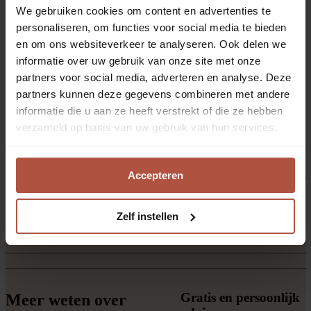
privacy
We gebruiken cookies om content en advertenties te
Zacht en sfeervol,
personaliseren, om functies voor social media te bieden
met een moderne
uitstraling
en om ons websiteverkeer te analyseren. Ook delen we
Filtert daglicht op
informatie over uw gebruik van onze site met onze
een prettige manier
partners voor social media, adverteren en analyse. Deze
Verkrijgbaar in veel
stoffen, kleuren en
partners kunnen deze gegevens combineren met andere
structuren
informatie die u aan ze heeft verstrekt of die ze hebben
Geschikt voor
verzameld op basis van uw gebruik van hun services.
vrijwel elke ruimte
in huis
Bekijk alle inbetweens
Accepteren
Maatwerk
Gordijnen altijd perfect op maat gemaakt.
Zelf instellen
Plaatsservice
Zelf plaatsen of vakkundig laten plaatsen.
Voordelig
Mooie gordijnen voor elk budget.
Gratis en persoonlijk
Meer weten over