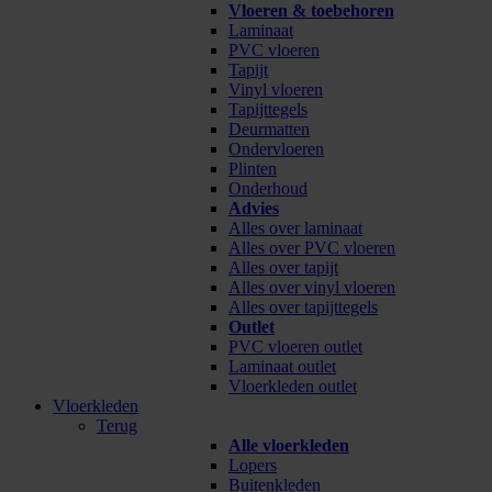
Vloeren & toebehoren
Laminaat
PVC vloeren
Tapijt
Vinyl vloeren
Tapijttegels
Deurmatten
Ondervloeren
Plinten
Onderhoud
Advies
Alles over laminaat
Alles over PVC vloeren
Alles over tapijt
Alles over vinyl vloeren
Alles over tapijttegels
Outlet
PVC vloeren outlet
Laminaat outlet
Vloerkleden outlet
Vloerkleden
Terug
Alle vloerkleden
Lopers
Buitenkleden