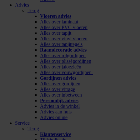
Advies
Terug
Vloeren advies
Alles over laminaat
Alles over PVC vloeren
Alles over tapijt
Alles over vinyl vloeren
Alles over tapijttegels
Raamdecoratie advies
Alles over rolgordijnen
Alles over plisségordijnen
Alles over jaloezieën
Alles over vouwgordijnen
Gordijnen advies
Alles over gordijnen
Alles over vitrage
Alles over inbetween
Persoonlijk advies
Advies in de winkel
Advies aan huis
Advies online
Service
Terug
Klantenservice
Tijdsindicatie