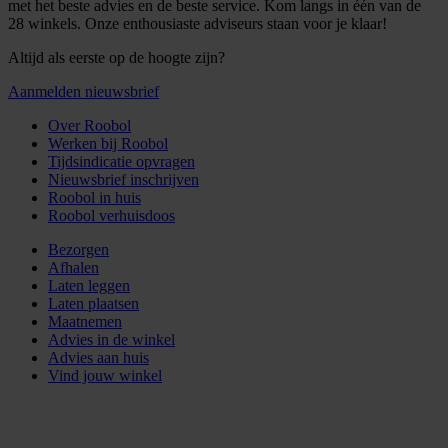
met het beste advies en de beste service. Kom langs in één van de
28 winkels. Onze enthousiaste adviseurs staan voor je klaar!
Altijd als eerste op de hoogte zijn?
Aanmelden nieuwsbrief
Over Roobol
Werken bij Roobol
Tijdsindicatie opvragen
Nieuwsbrief inschrijven
Roobol in huis
Roobol verhuisdoos
Bezorgen
Afhalen
Laten leggen
Laten plaatsen
Maatnemen
Advies in de winkel
Advies aan huis
Vind jouw winkel