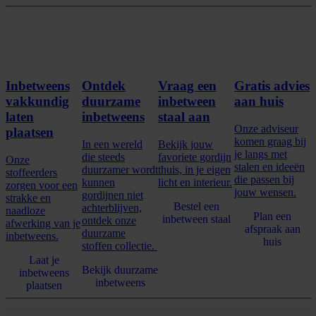
Inbetweens
Ontdek
Vraag een
Gratis advies
vakkundig
duurzame
inbetween
aan huis
laten
inbetweens
staal aan
Onze adviseur
plaatsen
komen graag bij
In een wereld
Bekijk jouw
je langs met
die steeds
favoriete gordijn
Onze
stalen en ideeën
duurzamer wordt
thuis, in je eigen
stoffeerders
die passen bij
kunnen
licht en interieur.
zorgen voor een
jouw wensen.
gordijnen niet
strakke en
Bestel een
achterblijven,
naadloze
Plan een
inbetween staal
ontdek onze
afwerking van je
afspraak aan
duurzame
inbetweens.
huis
stoffen collectie.
Laat je
Bekijk duurzame
inbetweens
inbetweens
plaatsen