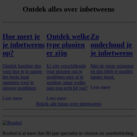
Ontdek alles over inbetweens
Hoe meet je
Ontdek welke
Zo
je inbetweens
type plooien
onderhoud je
op?
er zijn
je inbetweens
Ontdek handige tips
Er zijn verschillende
Met de juiste reiniging
voor hoe je je ramen
type plooien om je
en tips blijft je gordijn
het beste kunt
gordijnen mee af te
langer mooi.
opmeten voor je
werken, maar welke
Lees meer
nieuwe gordijnen
past nou echt bij jou?
Lees meer
Lees meer
Bekijk alle blogs over inbetweens
Roobol is al meer dan 80 jaar specialist in vloeren en raambekleding