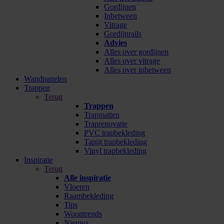
Gordijnen
Inbetween
Vitrage
Gordijnrails
Advies
Alles over gordijnen
Alles over vitrage
Alles over inbetween
Wandpanelen
Trappen
Terug
Trappen
Trapmatten
Traprenovatie
PVC trapbekleding
Tapijt trapbekleding
Vinyl trapbekleding
Inspiratie
Terug
Alle inspiratie
Vloeren
Raambekleding
Tips
Woontrends
Nieuws