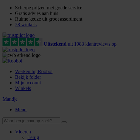
Scherpe prijzen met goede service
Gratis advies aan huis
Ruime keuze uit groot assortiment
28 winkels
Uitstekend
uit
1983
klant
reviews
op
Werken bij Roobol
Bekijk folder
Mijn account
Winkels
Mandje
Menu
Vloeren
Terug