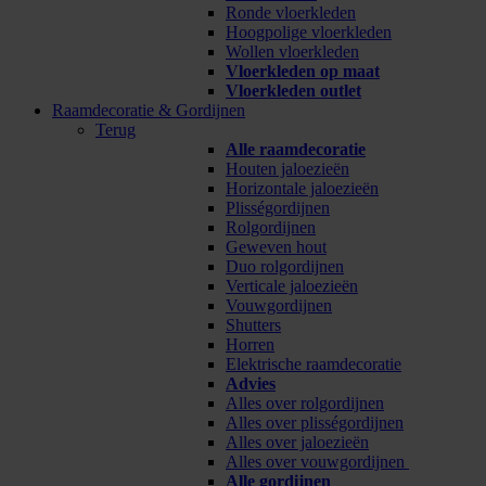
Ronde vloerkleden
Hoogpolige vloerkleden
Wollen vloerkleden
Vloerkleden op maat
Vloerkleden outlet
Raamdecoratie & Gordijnen
Terug
Alle raamdecoratie
Houten jaloezieën
Horizontale jaloezieën
Plisségordijnen
Rolgordijnen
Geweven hout
Duo rolgordijnen
Verticale jaloezieën
Vouwgordijnen
Shutters
Horren
Elektrische raamdecoratie
Advies
Alles over rolgordijnen
Alles over plisségordijnen
Alles over jaloezieën
Alles over vouwgordijnen
Alle gordijnen