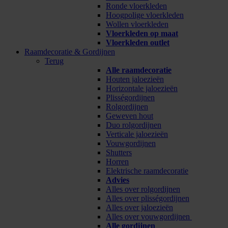
Ronde vloerkleden
Hoogpolige vloerkleden
Wollen vloerkleden
Vloerkleden op maat
Vloerkleden outlet
Raamdecoratie & Gordijnen
Terug
Alle raamdecoratie
Houten jaloezieën
Horizontale jaloezieën
Plisségordijnen
Rolgordijnen
Geweven hout
Duo rolgordijnen
Verticale jaloezieën
Vouwgordijnen
Shutters
Horren
Elektrische raamdecoratie
Advies
Alles over rolgordijnen
Alles over plisségordijnen
Alles over jaloezieën
Alles over vouwgordijnen
Alle gordijnen