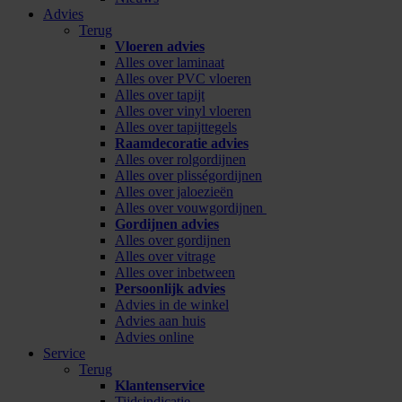
Advies
Terug
Vloeren advies
Alles over laminaat
Alles over PVC vloeren
Alles over tapijt
Alles over vinyl vloeren
Alles over tapijttegels
Raamdecoratie advies
Alles over rolgordijnen
Alles over plisségordijnen
Alles over jaloezieën
Alles over vouwgordijnen
Gordijnen advies
Alles over gordijnen
Alles over vitrage
Alles over inbetween
Persoonlijk advies
Advies in de winkel
Advies aan huis
Advies online
Service
Terug
Klantenservice
Tijdsindicatie