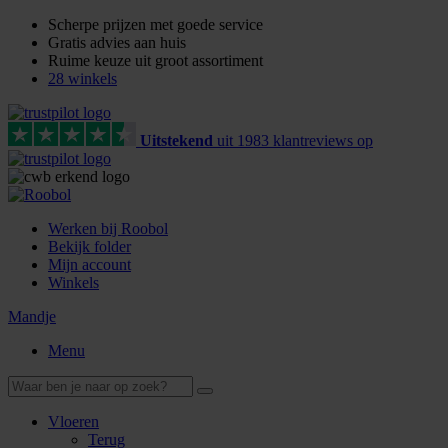
Scherpe prijzen met goede service
Gratis advies aan huis
Ruime keuze uit groot assortiment
28 winkels
Uitstekend
uit
1983
klant
reviews
op
Werken bij Roobol
Bekijk folder
Mijn account
Winkels
Mandje
Menu
Vloeren
Terug