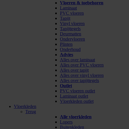
Vloeren & toebehoren
Laminaat
PVC vloeren
Tapijt
Vinyl vloeren
Tapijttegels
Deurmatten
Ondervloeren
Plinten
Onderhoud
Advies
Alles over laminaat
Alles over PVC vloeren
Alles over tapijt
Alles over vinyl vloeren
Alles over tapijttegels
Outlet
PVC vloeren outlet
Laminaat outlet
Vloerkleden outlet
Vloerkleden
Terug
Alle vloerkleden
Lopers
Buitenkleden