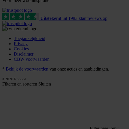
Voor meer wooninspiratie
Uitstekend
uit
1983
klant
reviews
op
Toegankelijkheid
Privacy
Cookies
Disclaimer
CBW voorwaarden
*
Bekijk de voorwaarden
van onze acties en aanbiedingen.
©2026 Roobol
Filteren en sorteren
Sluiten
Filter naar jouw