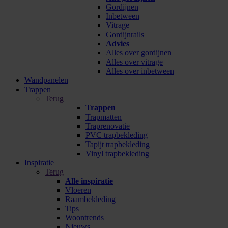
Gordijnen
Inbetween
Vitrage
Gordijnrails
Advies
Alles over gordijnen
Alles over vitrage
Alles over inbetween
Wandpanelen
Trappen
Terug
Trappen
Trapmatten
Traprenovatie
PVC trapbekleding
Tapijt trapbekleding
Vinyl trapbekleding
Inspiratie
Terug
Alle inspiratie
Vloeren
Raambekleding
Tips
Woontrends
Nieuws