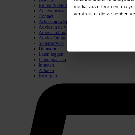
Ruilen & retour
media, adverteren en analys
Actievoorwaarden
verstrekt of die ze hebben v
Contact
Advies op afspraak
Advies in de winkel
Advies in huis
Advies Online
Stalenservice
Diensten
Laten leggen
Laten plaatsen
Inmeten
Afhalen
Bezorgen