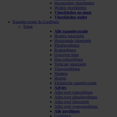
Hoogpolige vloerkleden
Wollen vloerkleden
Vloerkleden op maat
Vloerkleden outlet
Raamdecoratie & Gordijnen
Terug
Alle raamdecoratie
Houten jaloezieën
Horizontale jaloezieën
Plisségordijnen
Rolgordijnen
Geweven hout
Duo rolgordijnen
Verticale jaloezieën
Vouwgordijnen
Shutters
Horren
Elektrische raamdecoratie
Advies
Alles over rolgordijnen
Alles over plisségordijnen
Alles over jaloezieën
Alles over vouwgordijnen
Alle gordijnen
Gordijnen