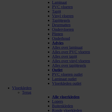
Laminaat
PVC vloeren
Tapijt
Vinyl vloeren
Tapijttegels
Deurmatten
Ondervloeren
Plinten
Onderhoud
Advies
Alles over laminaat
Alles over PVC vloeren
Alles over tapijt
Alles over vinyl vloeren
Alles over tapijttegels
Outlet
PVC vloeren outlet
Laminaat outlet
Vloerkleden outlet
Vloerkleden
Terug
Alle vloerkleden
Lopers
Buitenkleden
Ronde vloerkleden