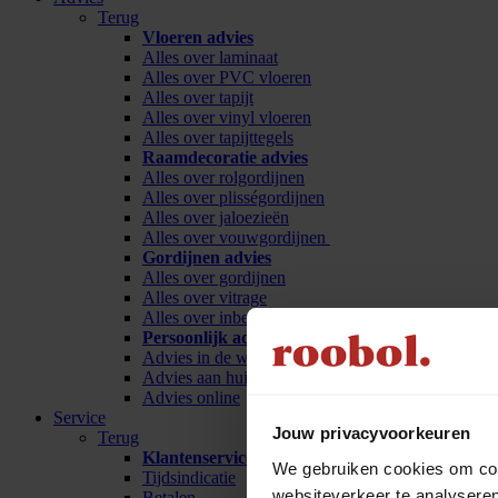
Terug
Vloeren advies
Alles over laminaat
Alles over PVC vloeren
Alles over tapijt
Alles over vinyl vloeren
Alles over tapijttegels
Raamdecoratie advies
Alles over rolgordijnen
Alles over plisségordijnen
Alles over jaloezieën
Alles over vouwgordijnen
Gordijnen advies
Alles over gordijnen
Alles over vitrage
Alles over inbetween
Persoonlijk advies
Advies in de winkel
Advies aan huis
Advies online
Service
Jouw privacyvoorkeuren
Terug
Klantenservice
We gebruiken cookies om cont
Tijdsindicatie
websiteverkeer te analyseren
Betalen