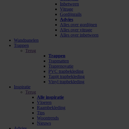
Inbetween
Vitrage
Gordijnrails
Advies
Alles over gordijnen
Alles over vitrage
Alles over inbetween
Wandpanelen
Trappen
Terug
Trappen
Trapmatten
Traprenovatie
PVC trapbekleding
Tapijt trapbekleding
Vinyl trapbekleding
Inspiratie
Terug
Alle inspiratie
Vloeren
Raambekleding
Tips
Woontrends
Nieuws
Advies