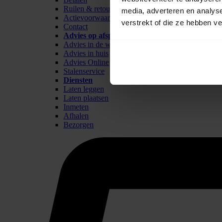
Ruilen & retour
media, adverteren en analys
Actievoorwaarden
verstrekt of die ze hebben v
Contact
Advies op afspraak
Advies in de winkel
Advies in huis
Advies Online
Stalenservice
Diensten
Laten leggen
Laten plaatsen
Inmeten
Afhalen
Bezorgen