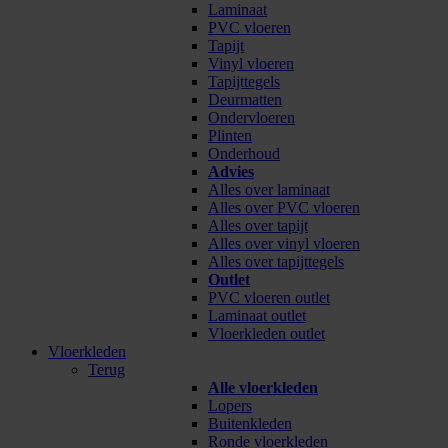
Laminaat
PVC vloeren
Tapijt
Vinyl vloeren
Tapijttegels
Deurmatten
Ondervloeren
Plinten
Onderhoud
Advies
Alles over laminaat
Alles over PVC vloeren
Alles over tapijt
Alles over vinyl vloeren
Alles over tapijttegels
Outlet
PVC vloeren outlet
Laminaat outlet
Vloerkleden outlet
Vloerkleden
Terug
Alle vloerkleden
Lopers
Buitenkleden
Ronde vloerkleden