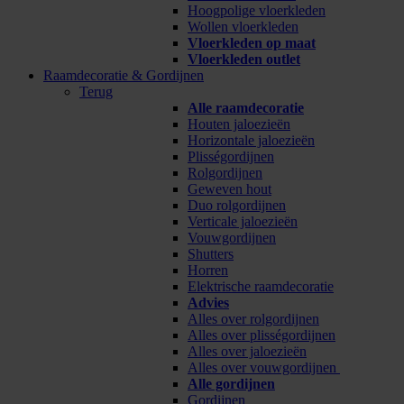
Hoogpolige vloerkleden
Wollen vloerkleden
Vloerkleden op maat
Vloerkleden outlet
Raamdecoratie & Gordijnen
Terug
Alle raamdecoratie
Houten jaloezieën
Horizontale jaloezieën
Plisségordijnen
Rolgordijnen
Geweven hout
Duo rolgordijnen
Verticale jaloezieën
Vouwgordijnen
Shutters
Horren
Elektrische raamdecoratie
Advies
Alles over rolgordijnen
Alles over plisségordijnen
Alles over jaloezieën
Alles over vouwgordijnen
Alle gordijnen
Gordijnen