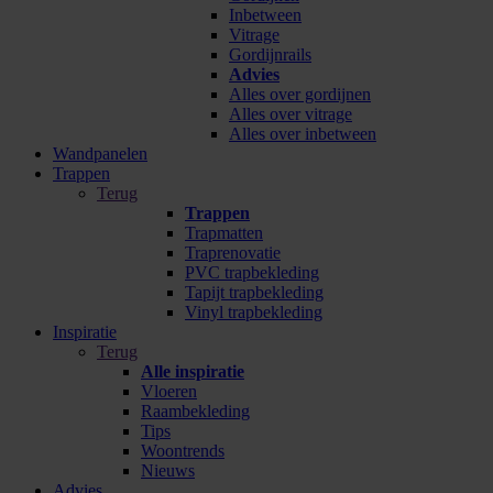
Inbetween
Vitrage
Gordijnrails
Advies
Alles over gordijnen
Alles over vitrage
Alles over inbetween
Wandpanelen
Trappen
Terug
Trappen
Trapmatten
Traprenovatie
PVC trapbekleding
Tapijt trapbekleding
Vinyl trapbekleding
Inspiratie
Terug
Alle inspiratie
Vloeren
Raambekleding
Tips
Woontrends
Nieuws
Advies