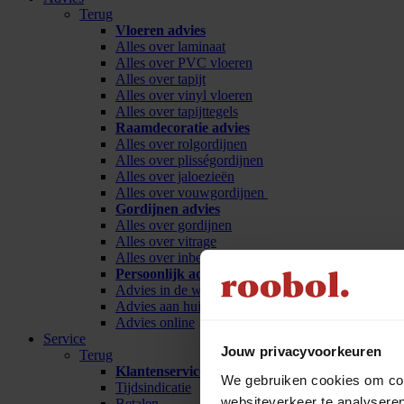
Terug
Vloeren advies
Alles over laminaat
Alles over PVC vloeren
Alles over tapijt
Alles over vinyl vloeren
Alles over tapijttegels
Raamdecoratie advies
Alles over rolgordijnen
Alles over plisségordijnen
Alles over jaloezieën
Alles over vouwgordijnen
Gordijnen advies
Alles over gordijnen
Alles over vitrage
Alles over inbetween
Persoonlijk advies
Advies in de winkel
Advies aan huis
Advies online
Service
Jouw privacyvoorkeuren
Terug
Klantenservice
We gebruiken cookies om cont
Tijdsindicatie
websiteverkeer te analyseren
Betalen