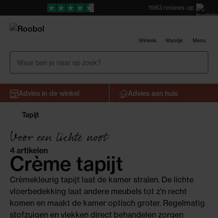
1983
reviews
op
Winkels
Mandje
Menu
Advies in de winkel
Advies aan huis
Tapijt
Voor een lichte noot
4 artikelen
Crème tapijt
Crèmekleurig tapijt laat de kamer stralen. De lichte
vloerbedekking laat andere meubels tot z'n recht
komen en maakt de kamer optisch groter. Regelmatig
stofzuigen en vlekken direct behandelen zorgen