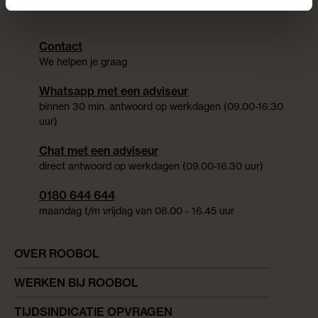
Contact
We helpen je graag
Whatsapp met een adviseur
binnen 30 min. antwoord op werkdagen (09.00-16.30
uur)
Chat met een adviseur
direct antwoord op werkdagen (09.00-16.30 uur)
0180 644 644
maandag t/m vrijdag van 08.00 - 16.45 uur
OVER ROOBOL
WERKEN BIJ ROOBOL
TIJDSINDICATIE OPVRAGEN