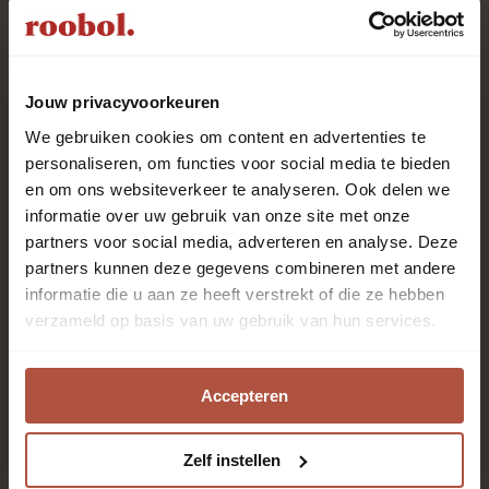
Uitstekend
uit
1983
klant
reviews
Jouw privacyvoorkeuren
We gebruiken cookies om content en advertenties te
personaliseren, om functies voor social media te bieden
en om ons websiteverkeer te analyseren. Ook delen we
Roobol is al meer dan 80 jaar specialist in vloeren en
informatie over uw gebruik van onze site met onze
raambekleding met het beste advies en de beste
partners voor social media, adverteren en analyse. Deze
service. Kom langs in één van de 28 winkels. Onze
partners kunnen deze gegevens combineren met andere
enthousiaste adviseurs staan voor je klaar!
informatie die u aan ze heeft verstrekt of die ze hebben
verzameld op basis van uw gebruik van hun services.
Altijd als eerste op de
hoogte zijn?
Accepteren
Zelf instellen
Aanmelden nieuwsbrief