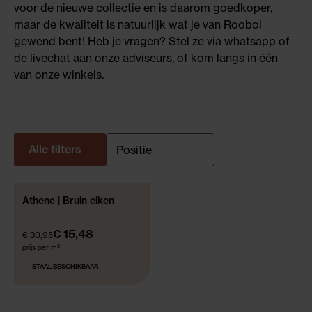
voor de nieuwe collectie en is daarom goedkoper,
maar de kwaliteit is natuurlijk wat je van Roobol
gewend bent! Heb je vragen? Stel ze via whatsapp of
de livechat aan onze adviseurs, of kom langs in één
van onze winkels.
Alle filters
Athene | Bruin eiken
50% KORTING!
WEB ONLY
€ 15,48
€ 30,95
prijs per m²
STAAL BESCHIKBAAR