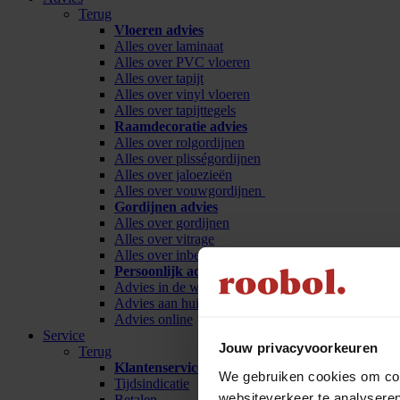
Terug
Vloeren advies
Alles over laminaat
Alles over PVC vloeren
Alles over tapijt
Alles over vinyl vloeren
Alles over tapijttegels
Raamdecoratie advies
Alles over rolgordijnen
Alles over plisségordijnen
Alles over jaloezieën
Alles over vouwgordijnen
Gordijnen advies
Alles over gordijnen
Alles over vitrage
Alles over inbetween
Persoonlijk advies
Advies in de winkel
Advies aan huis
Advies online
Service
Jouw privacyvoorkeuren
Terug
Klantenservice
We gebruiken cookies om cont
Tijdsindicatie
websiteverkeer te analyseren
Betalen