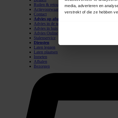
Ruilen & retour
media, adverteren en analys
Actievoorwaarden
verstrekt of die ze hebben v
Contact
Advies op afspraak
Advies in de winkel
Advies in huis
Advies Online
Stalenservice
Diensten
Laten leggen
Laten plaatsen
Inmeten
Afhalen
Bezorgen