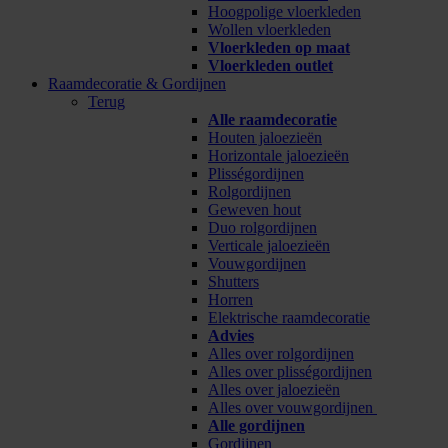
Hoogpolige vloerkleden
Wollen vloerkleden
Vloerkleden op maat
Vloerkleden outlet
Raamdecoratie & Gordijnen
Terug
Alle raamdecoratie
Houten jaloezieën
Horizontale jaloezieën
Plisségordijnen
Rolgordijnen
Geweven hout
Duo rolgordijnen
Verticale jaloezieën
Vouwgordijnen
Shutters
Horren
Elektrische raamdecoratie
Advies
Alles over rolgordijnen
Alles over plisségordijnen
Alles over jaloezieën
Alles over vouwgordijnen
Alle gordijnen
Gordijnen