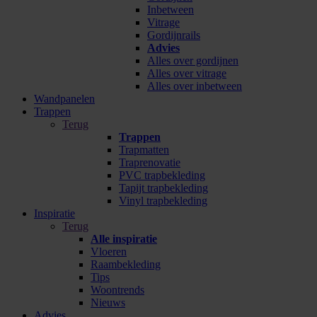
Inbetween
Vitrage
Gordijnrails
Advies
Alles over gordijnen
Alles over vitrage
Alles over inbetween
Wandpanelen
Trappen
Terug
Trappen
Trapmatten
Traprenovatie
PVC trapbekleding
Tapijt trapbekleding
Vinyl trapbekleding
Inspiratie
Terug
Alle inspiratie
Vloeren
Raambekleding
Tips
Woontrends
Nieuws
Advies