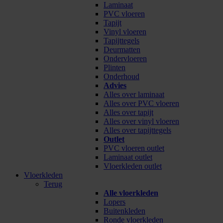
Laminaat
PVC vloeren
Tapijt
Vinyl vloeren
Tapijttegels
Deurmatten
Ondervloeren
Plinten
Onderhoud
Advies
Alles over laminaat
Alles over PVC vloeren
Alles over tapijt
Alles over vinyl vloeren
Alles over tapijttegels
Outlet
PVC vloeren outlet
Laminaat outlet
Vloerkleden outlet
Vloerkleden
Terug
Alle vloerkleden
Lopers
Buitenkleden
Ronde vloerkleden