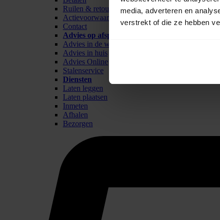
Ruilen & retour
media, adverteren en analys
Actievoorwaarden
verstrekt of die ze hebben v
Contact
Advies op afspraak
Advies in de winkel
Advies in huis
Advies Online
Stalenservice
Diensten
Laten leggen
Laten plaatsen
Inmeten
Afhalen
Bezorgen