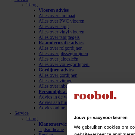
Terug
Vloeren advies
Alles over laminaat
Alles over PVC vloeren
Alles over tapijt
Alles over vinyl vloeren
Alles over tapijttegels
Raamdecoratie advies
Alles over rolgordijnen
Alles over plisségordijnen
Alles over jaloezieën
Alles over vouwgordijnen
Gordijnen advies
Alles over gordijnen
Alles over vitrage
Alles over inbetween
Persoonlijk advies
Advies in de winkel
Advies aan huis
Advies online
Service
Jouw privacyvoorkeuren
Terug
Klantenservice
We gebruiken cookies om cont
Tijdsindicatie
websiteverkeer te analyseren
Betalen