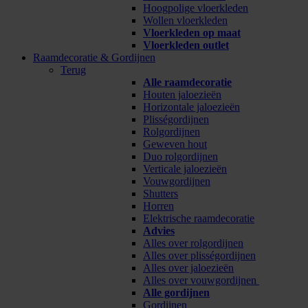
Hoogpolige vloerkleden
Wollen vloerkleden
Vloerkleden op maat
Vloerkleden outlet
Raamdecoratie & Gordijnen
Terug
Alle raamdecoratie
Houten jaloezieën
Horizontale jaloezieën
Plisségordijnen
Rolgordijnen
Geweven hout
Duo rolgordijnen
Verticale jaloezieën
Vouwgordijnen
Shutters
Horren
Elektrische raamdecoratie
Advies
Alles over rolgordijnen
Alles over plisségordijnen
Alles over jaloezieën
Alles over vouwgordijnen
Alle gordijnen
Gordijnen