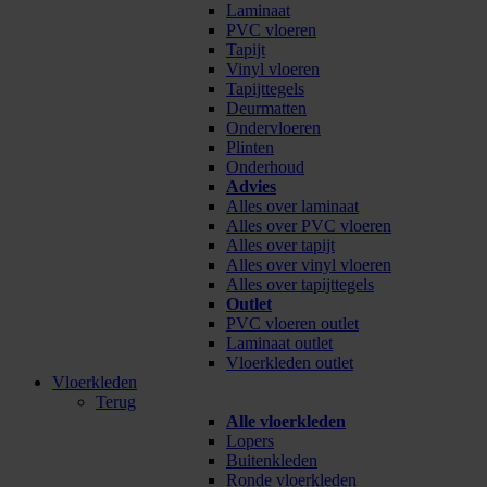
Laminaat
PVC vloeren
Tapijt
Vinyl vloeren
Tapijttegels
Deurmatten
Ondervloeren
Plinten
Onderhoud
Advies
Alles over laminaat
Alles over PVC vloeren
Alles over tapijt
Alles over vinyl vloeren
Alles over tapijttegels
Outlet
PVC vloeren outlet
Laminaat outlet
Vloerkleden outlet
Vloerkleden
Terug
Alle vloerkleden
Lopers
Buitenkleden
Ronde vloerkleden