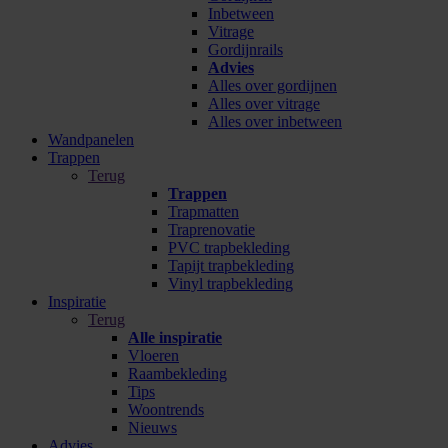
Inbetween
Vitrage
Gordijnrails
Advies
Alles over gordijnen
Alles over vitrage
Alles over inbetween
Wandpanelen
Trappen
Terug
Trappen
Trapmatten
Traprenovatie
PVC trapbekleding
Tapijt trapbekleding
Vinyl trapbekleding
Inspiratie
Terug
Alle inspiratie
Vloeren
Raambekleding
Tips
Woontrends
Nieuws
Advies