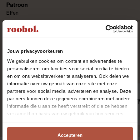
Effen
Hoogpolig
Jouw privacyvoorkeuren
We gebruiken cookies om content en advertenties te
Aanbevolen producten
personaliseren, om functies voor social media te bieden
en om ons websiteverkeer te analyseren. Ook delen we
informatie over uw gebruik van onze site met onze
partners voor social media, adverteren en analyse. Deze
Antislip Finistop 160 x
partners kunnen deze gegevens combineren met andere
230 cm
Tapijtreiniger 
informatie die u aan ze heeft verstrekt of die ze hebben
€ 29,95
€ 9,95
verzameld op basis van uw gebruik van hun services.
per stuk
per stuk
Accepteren