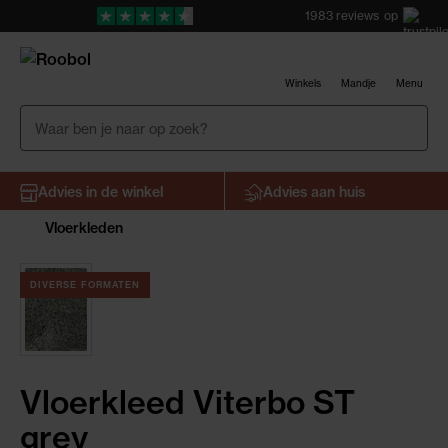
1983
reviews
op
Winkels
Mandje
Menu
Advies in de winkel
Advies aan huis
Vloerkleden
DIVERSE FORMATEN
Vloerkleed Viterbo ST
grey