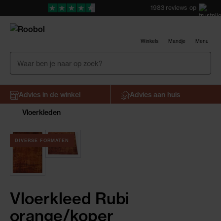
1983
reviews
op
Winkels
Mandje
Menu
Advies in de winkel
Advies aan huis
Vloerkleden
DIVERSE FORMATEN
Vloerkleed Rubi
orange/koper