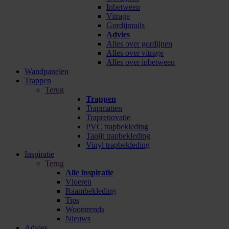
Inbetween
Vitrage
Gordijnrails
Advies
Alles over gordijnen
Alles over vitrage
Alles over inbetween
Wandpanelen
Trappen
Terug
Trappen
Trapmatten
Traprenovatie
PVC trapbekleding
Tapijt trapbekleding
Vinyl trapbekleding
Inspiratie
Terug
Alle inspiratie
Vloeren
Raambekleding
Tips
Woontrends
Nieuws
Advies