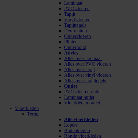
Laminaat
PVC vloeren
Tapijt
Vinyl vloeren
Tapijttegels
Deurmatten
Ondervloeren
Plinten
Onderhoud
Advies
Alles over laminaat
Alles over PVC vloeren
Alles over tapijt
Alles over vinyl vloeren
Alles over tapijttegels
Outlet
PVC vloeren outlet
Laminaat outlet
Vloerkleden outlet
Vloerkleden
Terug
Alle vloerkleden
Lopers
Buitenkleden
Ronde vloerkleden