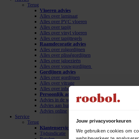
Terug
Vloeren advies
Alles over laminaat
Alles over PVC vloeren
Alles over tapijt
Alles over vinyl vloeren
Alles over tapijttegels
Raamdecoratie advies
Alles over rolgordijnen
Alles over plisségordijnen
Alles over jaloezieën
Alles over vouwgordijnen
Gordijnen advies
Alles over gordijnen
Alles over vitrage
Alles over inbetween
Persoonlijk advies
Advies in de winkel
Advies aan huis
Advies online
Service
Jouw privacyvoorkeuren
Terug
Klantenservice
We gebruiken cookies om cont
Tijdsindicatie
websiteverkeer te analyseren
Betalen