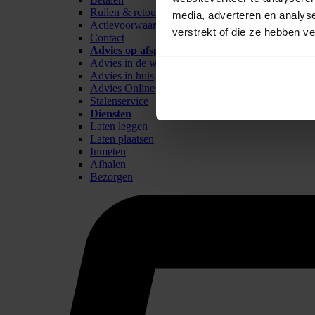
Ruilen & retour
media, adverteren en analys
Actievoorwaarden
verstrekt of die ze hebben v
Contact
Advies op afspraak
Advies in de winkel
Advies in huis
Advies Online
Stalenservice
Diensten
Laten leggen
Laten plaatsen
Inmeten
Afhalen
Bezorgen