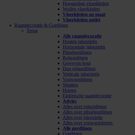
Hoogpolige vloerkleden
Wollen vloerkleden
Vloerkleden op maat
Vloerkleden outlet
Raamdecoratie & Gordijnen
Terug
Alle raamdecoratie
Houten jaloezieën
Horizontale jaloezieën
Plisségordijnen
Rolgordijnen
Geweven hout
Duo rolgordijnen
Verticale jaloezieën
Vouwgordijnen
Shutters
Horren
Elektrische raamdecoratie
Advies
Alles over rolgordijnen
Alles over plisségordijnen
Alles over jaloezieën
Alles over vouwgordijnen
Alle gordijnen
Gordijnen