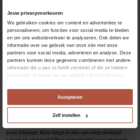
Print
Jouw privacyvoorkeuren
We gebruiken cookies om content en advertenties te
personaliseren, om functies voor social media te bieden
Laagpolig
en om ons websiteverkeer te analyseren. Ook delen we
informatie over uw gebruik van onze site met onze
partners voor social media, adverteren en analyse. Deze
partners kunnen deze gegevens combineren met andere
informatie die u aan ze heeft verstrekt of die ze hebben
verzameld op basis van uw gebruik van hun services.
Interieurvragen?
Kom langs voor
Accepteren
gratis advies
Zelf instellen
We nemen graag alle tijd om je advies te geven over
jouw interieur. Kom langs in één van onze winkels!