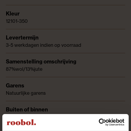
12101-350
3-5 werkdagen indien op voorraad
87%wol/13%jute
Natuurlijke garens
Binnenkleed