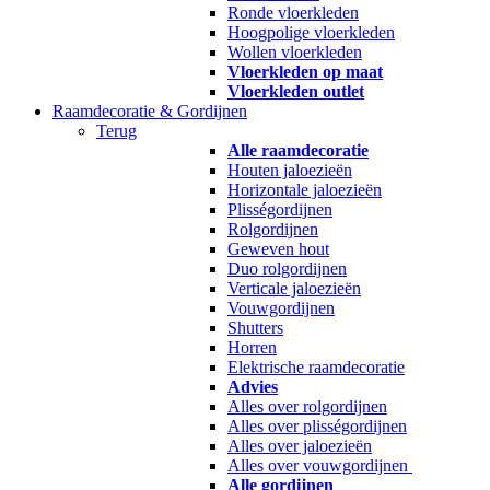
Ronde vloerkleden
Hoogpolige vloerkleden
Wollen vloerkleden
Vloerkleden op maat
Vloerkleden outlet
Raamdecoratie & Gordijnen
Terug
Alle raamdecoratie
Houten jaloezieën
Horizontale jaloezieën
Plisségordijnen
Rolgordijnen
Geweven hout
Duo rolgordijnen
Verticale jaloezieën
Vouwgordijnen
Shutters
Horren
Elektrische raamdecoratie
Advies
Alles over rolgordijnen
Alles over plisségordijnen
Alles over jaloezieën
Alles over vouwgordijnen
Alle gordijnen