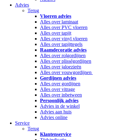
Advies
Terug
Vloeren advies
Alles over laminaat
Alles over PVC vloeren
Alles over tapijt
Alles over vinyl vloeren
Alles over tapijttegels
Raamdecoratie advies
Alles over rolgordijnen
Alles over plisségordijnen
Alles over jaloezieën
Alles over vouwgordijnen
Gordijnen advies
Alles over gordijnen
Alles over vitrage
Alles over inbetween
Persoonlijk advies
Advies in de winkel
Advies aan huis
Advies online
Service
Terug
Klantenservice
Tijdsindicatie