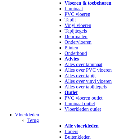
Vloeren & toebehoren
Laminaat
PVC vloeren
Tapijt
Vinyl vloeren
Tapijttegels
Deurmatten
Ondervloeren
Plinten
Onderhoud
Advies
Alles over laminaat
Alles over PVC vloeren
Alles over tapijt
Alles over vinyl vloeren
Alles over tapijttegels
Outlet
PVC vloeren outlet
Laminaat outlet
Vloerkleden outlet
Vloerkleden
Terug
Alle vloerkleden
Lopers
Buitenkleden