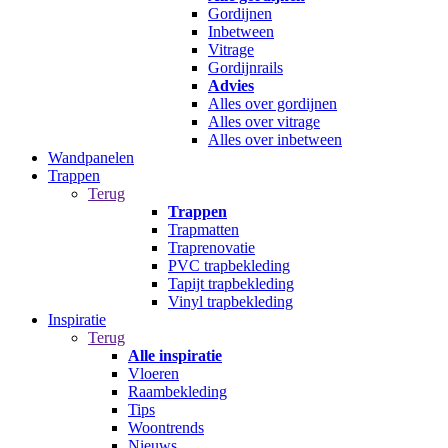
Gordijnen
Inbetween
Vitrage
Gordijnrails
Advies
Alles over gordijnen
Alles over vitrage
Alles over inbetween
Wandpanelen
Trappen
Terug
Trappen
Trapmatten
Traprenovatie
PVC trapbekleding
Tapijt trapbekleding
Vinyl trapbekleding
Inspiratie
Terug
Alle inspiratie
Vloeren
Raambekleding
Tips
Woontrends
Nieuws