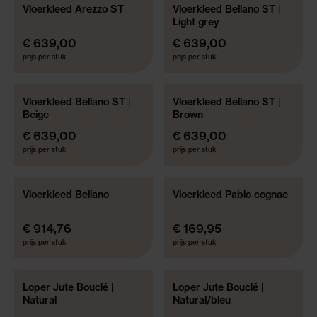
Vloerkleed Arezzo ST
Vloerkleed Bellano ST |
Light grey
€ 639,00
€ 639,00
prijs per stuk
prijs per stuk
Vloerkleed Bellano ST |
Vloerkleed Bellano ST |
Beige
Brown
€ 639,00
€ 639,00
prijs per stuk
prijs per stuk
Vloerkleed Bellano
Vloerkleed Pablo cognac
DIVERSE FORMATEN
€ 914,76
€ 169,95
prijs per stuk
prijs per stuk
Loper Jute Bouclé |
Loper Jute Bouclé |
NIEUWE COLLECTIE
NIEUWE COLLECTIE
Natural
Natural/bleu
WEB ONLY
WEB ONLY