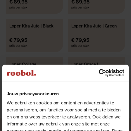
€ 89,95
€ 89,95
prijs per stuk
prijs per stuk
Loper Kira Jute | Black
Loper Kira Jute | Green
NIEUWE COLLECTIE
NIEUWE COLLECTIE
WEB ONLY
WEB ONLY
€ 79,95
€ 79,95
prijs per stuk
prijs per stuk
Loper Collage |
Loper Grace |
NIEUWE COLLECTIE
NIEUWE COLLECTIE
Monochrome
Natural/grey
WEB ONLY
WEB ONLY
€ 144,95
€ 174,95
prijs per stuk
prijs per stuk
Jouw privacyvoorkeuren
We gebruiken cookies om content en advertenties te
personaliseren, om functies voor social media te bieden
en om ons websiteverkeer te analyseren. Ook delen we
informatie over uw gebruik van onze site met onze
partners voor social media, adverteren en analyse. Deze