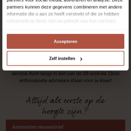
partners kunnen deze gegevens combineren met andere
informatie die u aan ze heeft verstrekt of die ze hebben
verzameld op basis van uw gebruik van hun services.
Uitstekend
uit
1983
klant
reviews
Accepteren
Zelf instellen
Roobol is al meer dan 80 jaar specialist in vloeren en
raambekleding met het beste advies en de beste
service. Kom langs in één van de 28 winkels. Onze
enthousiaste adviseurs staan voor je klaar!
Altijd als eerste op de
hoogte zijn?
Aanmelden nieuwsbrief