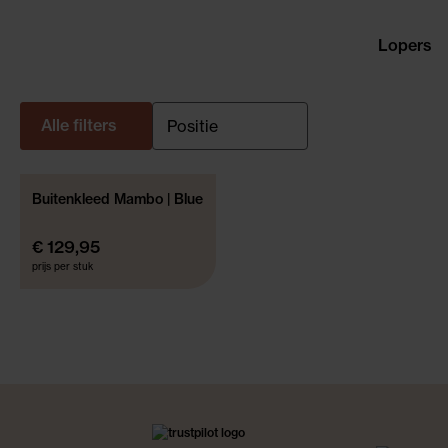
Lopers
Alle filters
Buitenkleed Mambo | Blue
OOK VOOR BUITEN
€ 129,95
prijs per stuk