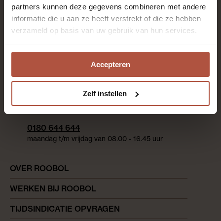
partners kunnen deze gegevens combineren met andere
informatie die u aan ze heeft verstrekt of die ze hebben
Contact
verzameld op basis van uw gebruik van hun services.
We helpen je graag
Whatsapp met een adviseur
Accepteren
binnen 30 min. antwoord op werkdagen (09.00-16.30
uur)
Zelf instellen
Chat met een adviseur
direct antwoord op werkdagen (09.00-16.30 uur)
0180 644 644
maandag t/m vrijdag van 08.00 - 16.45 uur
OVER ROOBOL
WERKEN BIJ ROOBOL
TIJDSINDICATIE OPVRAGEN