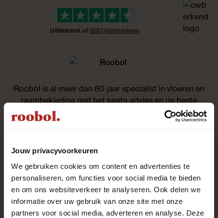
Uitstekend
uit
1983
klant
reviews
Roobol is al meer dan 80 jaar specialist in vloeren en
raambekleding met het beste advies en de beste
service. Kom langs in één van de 28 winkels. Onze
enthousiaste adviseurs staan voor je klaar!
Altijd als eerste op de
Jouw privacyvoorkeuren
We gebruiken cookies om content en advertenties te
hoogte zijn?
personaliseren, om functies voor social media te bieden
en om ons websiteverkeer te analyseren. Ook delen we
Aanmelden nieuwsbrief
informatie over uw gebruik van onze site met onze
partners voor social media, adverteren en analyse. Deze