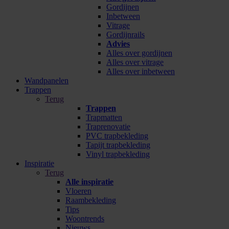
Gordijnen
Inbetween
Vitrage
Gordijnrails
Advies
Alles over gordijnen
Alles over vitrage
Alles over inbetween
Wandpanelen
Trappen
Terug
Trappen
Trapmatten
Traprenovatie
PVC trapbekleding
Tapijt trapbekleding
Vinyl trapbekleding
Inspiratie
Terug
Alle inspiratie
Vloeren
Raambekleding
Tips
Woontrends
Nieuws