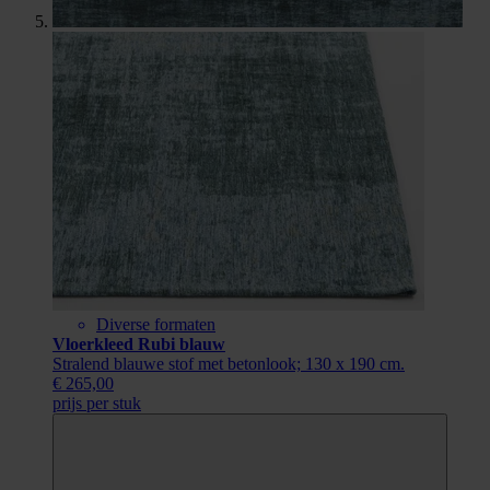
Diverse formaten
Vloerkleed Rubi blauw
Stralend blauwe stof met betonlook; 130 x 190 cm.
€ 265,00
prijs per stuk