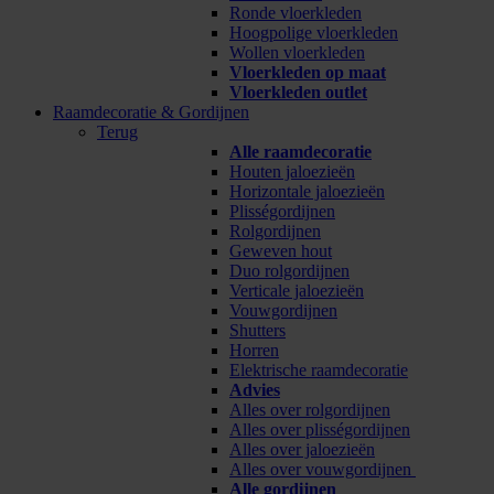
Ronde vloerkleden
Hoogpolige vloerkleden
Wollen vloerkleden
Vloerkleden op maat
Vloerkleden outlet
Raamdecoratie & Gordijnen
Terug
Alle raamdecoratie
Houten jaloezieën
Horizontale jaloezieën
Plisségordijnen
Rolgordijnen
Geweven hout
Duo rolgordijnen
Verticale jaloezieën
Vouwgordijnen
Shutters
Horren
Elektrische raamdecoratie
Advies
Alles over rolgordijnen
Alles over plisségordijnen
Alles over jaloezieën
Alles over vouwgordijnen
Alle gordijnen