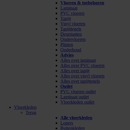
Vloeren & toebehoren
Laminaat
PVC vloeren
Tapijt
Vinyl vloeren
Tapijttegels
Deurmatten
Ondervloeren
Plinten
Onderhoud
Advies
Alles over laminaat
Alles over PVC vloeren
Alles over tapijt
Alles over vinyl vloeren
Alles over tapijttegels
Outlet
PVC vloeren outlet
Laminaat outlet
Vloerkleden outlet
Vloerkleden
Terug
Alle vloerkleden
Lopers
Buitenkleden