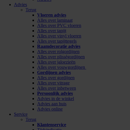
Advies
Terug
Vloeren advies
Alles over laminaat
Alles over PVC vloeren
Alles over tapijt
Alles over vinyl vloeren
Alles over tapijttegels
Raamdecoratie advies
Alles over rolgordijnen
Alles over plisségordijnen
Alles over jaloezieën
Alles over vouwgordijnen
Gordijnen advies
Alles over gordijnen
Alles over vitrage
Alles over inbetween
Persoonlijk advies
Advies in de winkel
Advies aan huis
Advies online
Service
Terug
Klantenservice
Tijdsindicatie