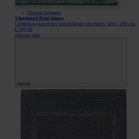
Diverse formaten
Vloerkleed Rubi blauw
Lichtblauw kleed met verschillende structuren; 200 x 290 cm.
€ 595,00
prijs per stuk
Default