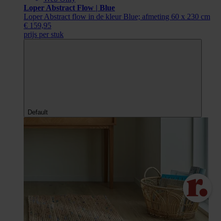
Loper Abstract Flow | Blue
Loper Abstract flow in de kleur Blue; afmeting 60 x 230 cm
€ 159,95
prijs per stuk
Default