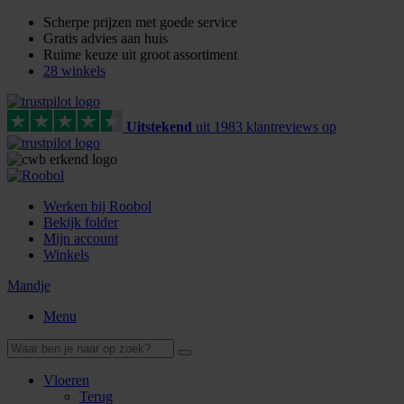
Scherpe prijzen met goede service
Gratis advies aan huis
Ruime keuze uit groot assortiment
28 winkels
Uitstekend
uit
1983
klant
reviews
op
Werken bij Roobol
Bekijk folder
Mijn account
Winkels
Mandje
Menu
Vloeren
Terug