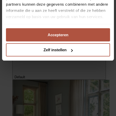
partners kunnen deze gegevens combineren met andere
informatie die u aan ze heeft verstrekt of die ze hebben
Diverse formaten
verzameld op basis van uw gebruik van hun services.
Vloerkleed Tulis blauw
Vloerkleed Tulis in de kleur C4501-090; afmeting 160 x 230
cm
€ 179,95
Accepteren
prijs per stuk
Zelf instellen
Default