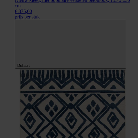
Nieuw kleed, met populaire versleten betonlook; 155 x 230
cm.
€ 375,00
prijs per stuk
Default