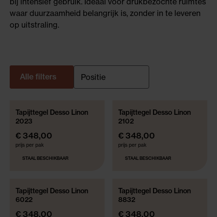
bij intensief gebruik. Ideaal voor drukbezochte ruimtes
waar duurzaamheid belangrijk is, zonder in te leveren
op uitstraling.
Alle filters
Tapijttegel Desso Linon
Tapijttegel Desso Linon
2023
2102
€ 348,00
€ 348,00
prijs per pak
prijs per pak
STAAL BESCHIKBAAR
STAAL BESCHIKBAAR
Tapijttegel Desso Linon
Tapijttegel Desso Linon
6022
8832
€ 348,00
€ 348,00