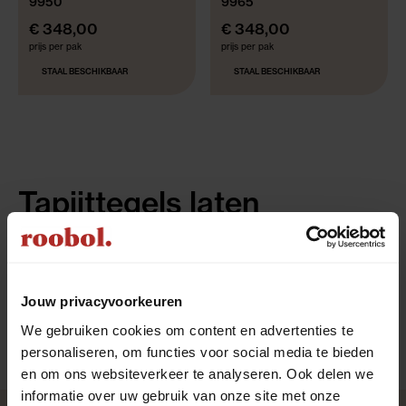
9950
9965
€ 348,00
€ 348,00
prijs per pak
prijs per pak
STAAL BESCHIKBAAR
STAAL BESCHIKBAAR
Tapijttegels laten
bezorgen of afhalen
Ga je voor polyamide tapijttegels? Dan kies je zelf hoe
je ze ontvangt. Haal ze op in één van onze
winkels
of
Jouw privacyvoorkeuren
laat ze gemakkelijk
bezorgen
. Tijdens het bestellen
We gebruiken cookies om content en advertenties te
geef je jouw voorkeur door. Onze vakmensen staan
personaliseren, om functies voor social media te bieden
klaar om de tegels netjes bij je te leggen.
en om ons websiteverkeer te analyseren. Ook delen we
informatie over uw gebruik van onze site met onze