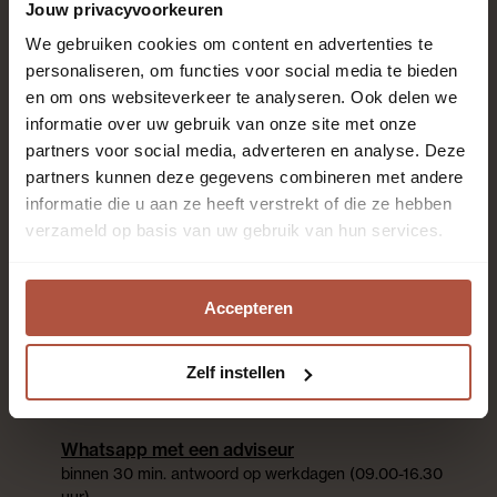
Jouw privacyvoorkeuren
Roobol is al meer dan 80 jaar specialist in vloeren en
We gebruiken cookies om content en advertenties te
raambekleding met het beste advies en de beste
personaliseren, om functies voor social media te bieden
service. Kom langs in één van de 28 winkels. Onze
en om ons websiteverkeer te analyseren. Ook delen we
enthousiaste adviseurs staan voor je klaar!
informatie over uw gebruik van onze site met onze
partners voor social media, adverteren en analyse. Deze
Altijd als eerste op de
partners kunnen deze gegevens combineren met andere
informatie die u aan ze heeft verstrekt of die ze hebben
hoogte zijn?
verzameld op basis van uw gebruik van hun services.
Aanmelden nieuwsbrief
Accepteren
Zelf instellen
Contact
We helpen je graag
Whatsapp met een adviseur
binnen 30 min. antwoord op werkdagen (09.00-16.30