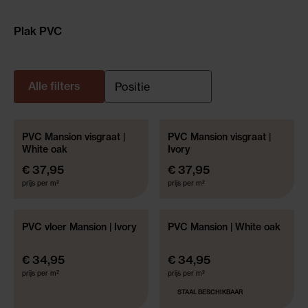
Plak PVC
Alle filters
PVC Mansion visgraat |
PVC Mansion visgraat |
IN PRIJS VERLAAGD!
White oak
Ivory
€ 37,95
€ 37,95
prijs per m²
prijs per m²
PVC vloer Mansion | Ivory
PVC Mansion | White oak
IN PRIJS VERLAAGD!
€ 34,95
€ 34,95
prijs per m²
prijs per m²
STAAL BESCHIKBAAR