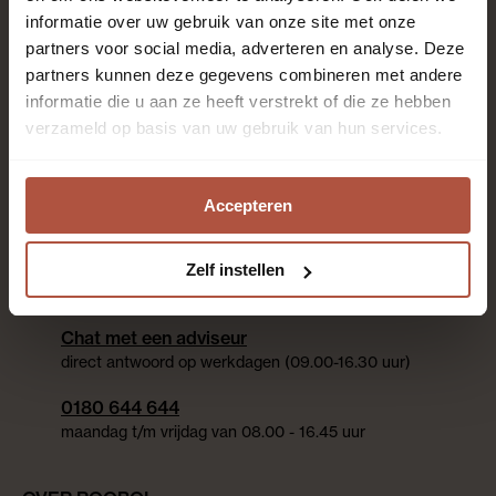
hoogte zijn?
informatie over uw gebruik van onze site met onze
partners voor social media, adverteren en analyse. Deze
partners kunnen deze gegevens combineren met andere
Aanmelden nieuwsbrief
informatie die u aan ze heeft verstrekt of die ze hebben
verzameld op basis van uw gebruik van hun services.
Contact
We helpen je graag
Accepteren
Whatsapp met een adviseur
binnen 30 min. antwoord op werkdagen (09.00-16.30
Zelf instellen
uur)
Chat met een adviseur
direct antwoord op werkdagen (09.00-16.30 uur)
0180 644 644
maandag t/m vrijdag van 08.00 - 16.45 uur