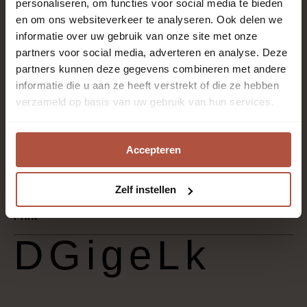
personaliseren, om functies voor social media te bieden
en om ons websiteverkeer te analyseren. Ook delen we
100% gerecycled polyamide
informatie over uw gebruik van onze site met onze
partners voor social media, adverteren en analyse. Deze
partners kunnen deze gegevens combineren met andere
informatie die u aan ze heeft verstrekt of die ze hebben
Synthetische garens
verzameld op basis van uw gebruik van hun services.
Kantoren en winkels, Slaapkamer, Thuiskantoor,
Accepteren
Woonkamer
Zelf instellen
Print
DGigeLk