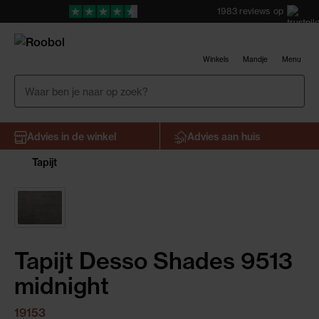
1983
reviews
op
Winkels
Mandje
Menu
Advies in de winkel
Advies aan huis
Tapijt
Tapijt Desso Shades 9513
midnight
19153