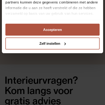
Kantoren en winkels, Slaapkamer, Trap, Woonkamer
partners kunnen deze gegevens combineren met andere
informatie die u aan ze heeft verstrekt of die ze hebben
verzameld op basis van uw gebruik van hun services.
Effen
DGigeLRZn
Accepteren
psq
Zelf instellen
Interieurvragen?
Kom langs voor
gratis advies