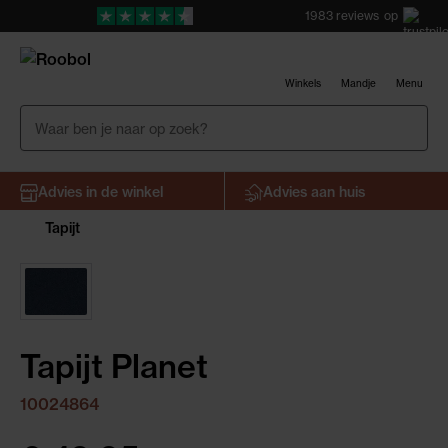
1983
reviews
op
Winkels
Mandje
Menu
Advies in de winkel
Advies aan huis
Tapijt
Tapijt Planet
10024864