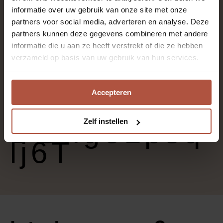
informatie over uw gebruik van onze site met onze
Synthetische garens
partners voor social media, adverteren en analyse. Deze
partners kunnen deze gegevens combineren met andere
informatie die u aan ze heeft verstrekt of die ze hebben
verzameld op basis van uw gebruik van hun services.
Slaapkamer, Thuiskantoor, Trap, Woonkamer
Accepteren
Effen
DGhgeLpsq
Zelf instellen
lj6T