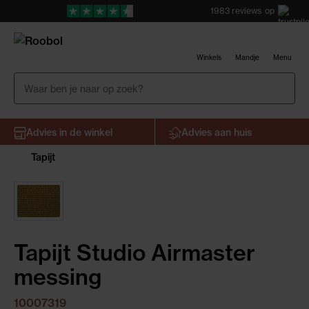
1983
reviews
op
Winkels
Mandje
Menu
Advies in de winkel
Advies aan huis
Tapijt
Tapijt Studio Airmaster
messing
10007319