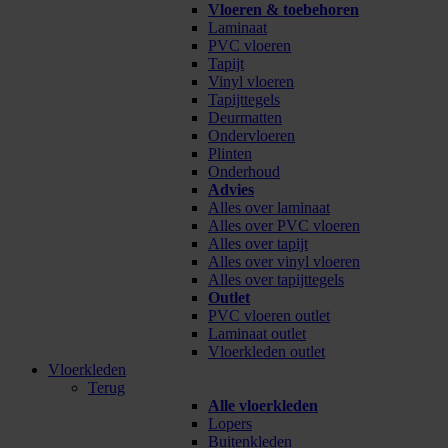
Vloeren & toebehoren
Laminaat
PVC vloeren
Tapijt
Vinyl vloeren
Tapijttegels
Deurmatten
Ondervloeren
Plinten
Onderhoud
Advies
Alles over laminaat
Alles over PVC vloeren
Alles over tapijt
Alles over vinyl vloeren
Alles over tapijttegels
Outlet
PVC vloeren outlet
Laminaat outlet
Vloerkleden outlet
Vloerkleden
Terug
Alle vloerkleden
Lopers
Buitenkleden