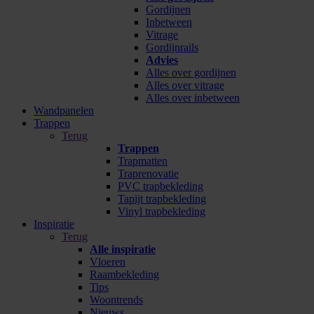
Gordijnen
Inbetween
Vitrage
Gordijnrails
Advies
Alles over gordijnen
Alles over vitrage
Alles over inbetween
Wandpanelen
Trappen
Terug
Trappen
Trapmatten
Traprenovatie
PVC trapbekleding
Tapijt trapbekleding
Vinyl trapbekleding
Inspiratie
Terug
Alle inspiratie
Vloeren
Raambekleding
Tips
Woontrends
Nieuws