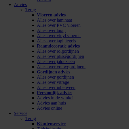
Advies
Terug
Vloeren advies
Alles over laminaat
Alles over PVC vloeren
Alles over tapijt
Alles over vinyl vloeren
Alles over tapijttegels
Raamdecoratie advies
Alles over rolgordijnen
Alles over plisségordijnen
Alles over jaloezieën
Alles over vouwgordijnen
Gordijnen advies
Alles over gordijnen
Alles over vitrage
Alles over inbetween
Persoonlijk advies
Advies in de winkel
Advies aan huis
Advies online
Service
Terug
Klantenservice
Tijdsindicatie