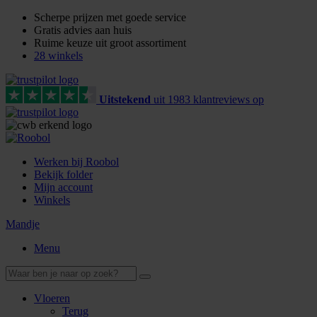
Scherpe prijzen met goede service
Gratis advies aan huis
Ruime keuze uit groot assortiment
28 winkels
Uitstekend
uit
1983
klant
reviews
op
Werken bij Roobol
Bekijk folder
Mijn account
Winkels
Mandje
Menu
Vloeren
Terug