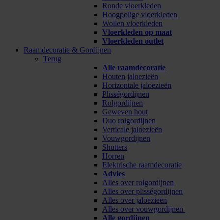
Ronde vloerkleden
Hoogpolige vloerkleden
Wollen vloerkleden
Vloerkleden op maat
Vloerkleden outlet
Raamdecoratie & Gordijnen
Terug
Alle raamdecoratie
Houten jaloezieën
Horizontale jaloezieën
Plisségordijnen
Rolgordijnen
Geweven hout
Duo rolgordijnen
Verticale jaloezieën
Vouwgordijnen
Shutters
Horren
Elektrische raamdecoratie
Advies
Alles over rolgordijnen
Alles over plisségordijnen
Alles over jaloezieën
Alles over vouwgordijnen
Alle gordijnen