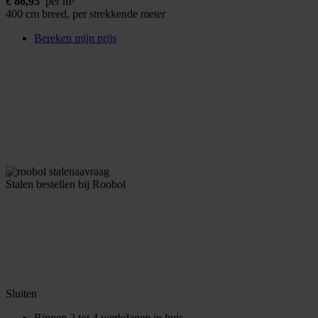
€
86,95
per m²
400 cm breed, per strekkende meter
Bereken mijn prijs
Stalen bestellen bij Roobol
Sluiten
Binnen 2 tot 4 werkdagen in huis