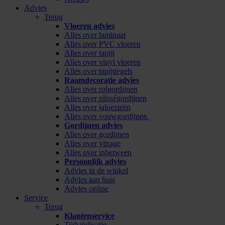
Advies
Terug
Vloeren advies
Alles over laminaat
Alles over PVC vloeren
Alles over tapijt
Alles over vinyl vloeren
Alles over tapijttegels
Raamdecoratie advies
Alles over rolgordijnen
Alles over plisségordijnen
Alles over jaloezieën
Alles over vouwgordijnen
Gordijnen advies
Alles over gordijnen
Alles over vitrage
Alles over inbetween
Persoonlijk advies
Advies in de winkel
Advies aan huis
Advies online
Service
Terug
Klantenservice
Tijdsindicatie