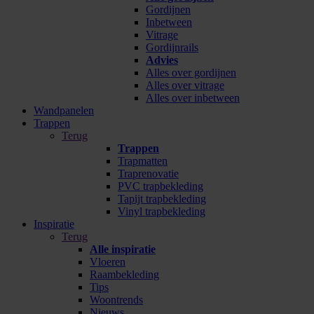
Gordijnen
Inbetween
Vitrage
Gordijnrails
Advies
Alles over gordijnen
Alles over vitrage
Alles over inbetween
Wandpanelen
Trappen
Terug
Trappen
Trapmatten
Traprenovatie
PVC trapbekleding
Tapijt trapbekleding
Vinyl trapbekleding
Inspiratie
Terug
Alle inspiratie
Vloeren
Raambekleding
Tips
Woontrends
Nieuws