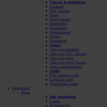
Vloeren & toebehoren
Laminaat
PVC vloeren
Tapijt
Vinyl vloeren
Tapijttegels
Deurmatten
Ondervloeren
Plinten
Onderhoud
Advies
Alles over laminaat
Alles over PVC vloeren
Alles over tapijt
Alles over vinyl vloeren
Alles over tapijttegels
Outlet
PVC vloeren outlet
Laminaat outlet
Vloerkleden outlet
Vloerkleden
Terug
Alle vloerkleden
Lopers
Buitenkleden