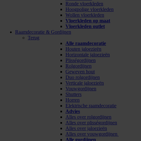
Ronde vloerkleden
Hoogpolige vloerkleden
Wollen vloerkleden
Vloerkleden op maat
Vloerkleden outlet
Raamdecoratie & Gordijnen
Terug
Alle raamdecoratie
Houten jaloezieën
Horizontale jaloezieën
Plisségordijnen
Rolgordijnen
Geweven hout
Duo rolgordijnen
Verticale jaloezieën
Vouwgordijnen
Shutters
Horren
Elektrische raamdecoratie
Advies
Alles over rolgordijnen
Alles over plisségordijnen
Alles over jaloezieën
Alles over vouwgordijnen
Alle gordijnen