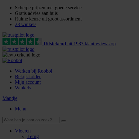
Scherpe prijzen met goede service
Gratis advies aan huis
Ruime keuze uit groot assortiment
28 winkels
Uitstekend
uit
1983
klant
reviews
op
Werken bij Roobol
Bekijk folder
Mijn account
Winkels
Mandje
Menu
Vloeren
Terug