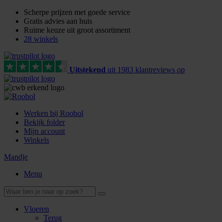
Scherpe prijzen met goede service
Gratis advies aan huis
Ruime keuze uit groot assortiment
28 winkels
Uitstekend
uit
1983
klant
reviews
op
Werken bij Roobol
Bekijk folder
Mijn account
Winkels
Mandje
Menu
Vloeren
Terug