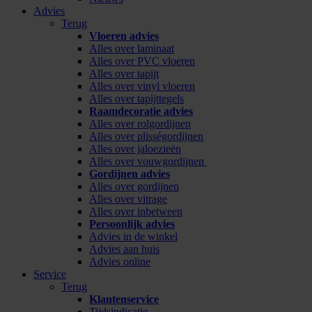
Advies
Terug
Vloeren advies
Alles over laminaat
Alles over PVC vloeren
Alles over tapijt
Alles over vinyl vloeren
Alles over tapijttegels
Raamdecoratie advies
Alles over rolgordijnen
Alles over plisségordijnen
Alles over jaloezieën
Alles over vouwgordijnen
Gordijnen advies
Alles over gordijnen
Alles over vitrage
Alles over inbetween
Persoonlijk advies
Advies in de winkel
Advies aan huis
Advies online
Service
Terug
Klantenservice
Tijdsindicatie