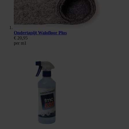
Ondertapijt Walofloor Plus
€ 20,95
per m1