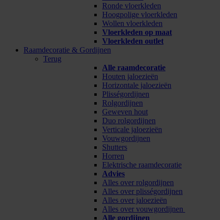
Ronde vloerkleden
Hoogpolige vloerkleden
Wollen vloerkleden
Vloerkleden op maat
Vloerkleden outlet
Raamdecoratie & Gordijnen
Terug
Alle raamdecoratie
Houten jaloezieën
Horizontale jaloezieën
Plisségordijnen
Rolgordijnen
Geweven hout
Duo rolgordijnen
Verticale jaloezieën
Vouwgordijnen
Shutters
Horren
Elektrische raamdecoratie
Advies
Alles over rolgordijnen
Alles over plisségordijnen
Alles over jaloezieën
Alles over vouwgordijnen
Alle gordijnen