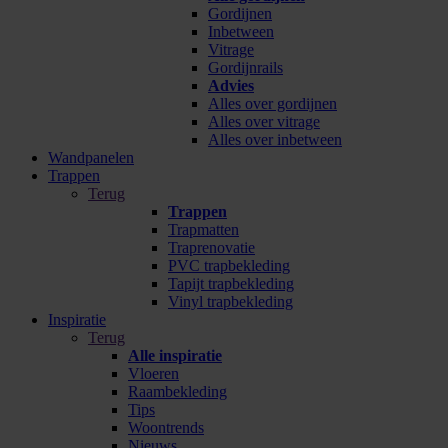
Gordijnen
Inbetween
Vitrage
Gordijnrails
Advies
Alles over gordijnen
Alles over vitrage
Alles over inbetween
Wandpanelen
Trappen
Terug
Trappen
Trapmatten
Traprenovatie
PVC trapbekleding
Tapijt trapbekleding
Vinyl trapbekleding
Inspiratie
Terug
Alle inspiratie
Vloeren
Raambekleding
Tips
Woontrends
Nieuws