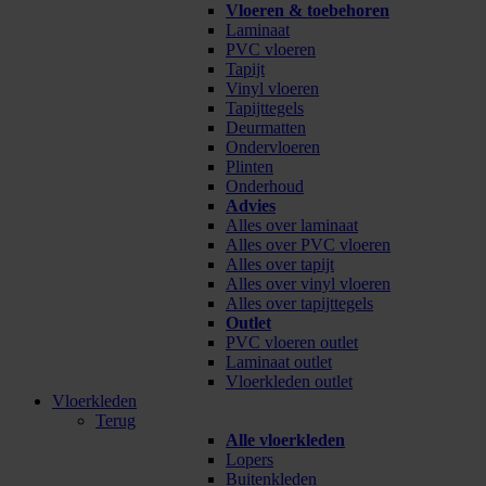
Vloeren & toebehoren
Laminaat
PVC vloeren
Tapijt
Vinyl vloeren
Tapijttegels
Deurmatten
Ondervloeren
Plinten
Onderhoud
Advies
Alles over laminaat
Alles over PVC vloeren
Alles over tapijt
Alles over vinyl vloeren
Alles over tapijttegels
Outlet
PVC vloeren outlet
Laminaat outlet
Vloerkleden outlet
Vloerkleden
Terug
Alle vloerkleden
Lopers
Buitenkleden