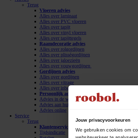
Terug
Vloeren advies
Alles over laminaat
Alles over PVC vloeren
Alles over tapijt
Alles over vinyl vloeren
Alles over tapijttegels
Raamdecoratie advies
Alles over rolgordijnen
Alles over plisségordijnen
Alles over jaloezieën
Alles over vouwgordijnen
Gordijnen advies
Alles over gordijnen
Alles over vitrage
Alles over inbetween
Persoonlijk advies
Advies in de winkel
Advies aan huis
Advies online
Service
Jouw privacyvoorkeuren
Terug
Klantenservice
We gebruiken cookies om cont
Tijdsindicatie
websiteverkeer te analyseren
Betalen