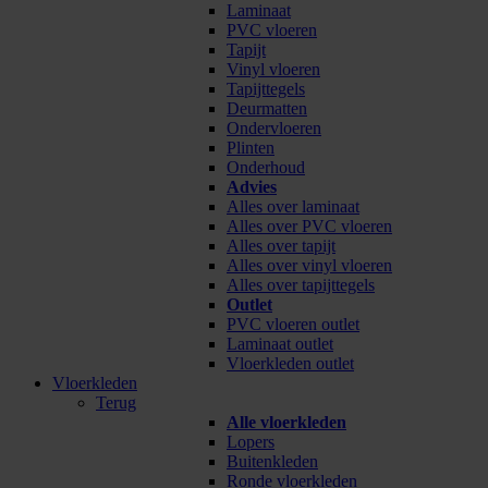
Laminaat
PVC vloeren
Tapijt
Vinyl vloeren
Tapijttegels
Deurmatten
Ondervloeren
Plinten
Onderhoud
Advies
Alles over laminaat
Alles over PVC vloeren
Alles over tapijt
Alles over vinyl vloeren
Alles over tapijttegels
Outlet
PVC vloeren outlet
Laminaat outlet
Vloerkleden outlet
Vloerkleden
Terug
Alle vloerkleden
Lopers
Buitenkleden
Ronde vloerkleden