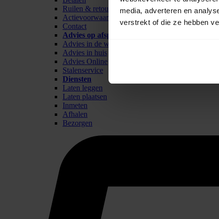
Ruilen & retour
media, adverteren en analys
Actievoorwaarden
verstrekt of die ze hebben v
Contact
Advies op afspraak
Advies in de winkel
Advies in huis
Advies Online
Stalenservice
Diensten
Laten leggen
Laten plaatsen
Inmeten
Afhalen
Bezorgen