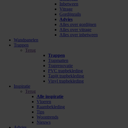
Inbetween
Vitrage
Gordijnrails
Advies
Alles over gordijnen
Alles over vitrage
Alles over inbetween
Wandpanelen
Trappen
Terug
Trappen
Trapmatten
Traprenovatie
PVC trapbekleding
Tapijt trapbekleding
Vinyl trapbekleding
Inspiratie
Terug
Alle inspiratie
Vloeren
Raambekleding
Tips
Woontrends
Nieuws
Advies