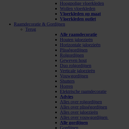
Hoogpolige vloerkleden
Wollen vloerkleden
Vloerkleden op maat
Vloerkleden outlet
Raamdecoratie & Gordijnen
Terug
Alle raamdecoratie
Houten jaloezieën
Horizontale jaloezieën
Plisségordijnen
Rolgordijnen
Geweven hout
Duo rolgordijnen
Verticale jaloezieën
Vouwgordijnen
Shutters
Horren
Elektrische raamdecoratie
Advies
Alles over rolgordijnen
Alles over plisségordijnen
Alles over jaloezieën
Alles over vouwgordijnen
Alle gordijnen
Gordijnen