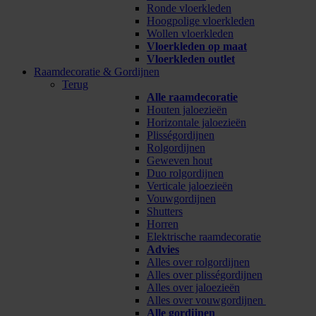
Ronde vloerkleden
Hoogpolige vloerkleden
Wollen vloerkleden
Vloerkleden op maat
Vloerkleden outlet
Raamdecoratie & Gordijnen
Terug
Alle raamdecoratie
Houten jaloezieën
Horizontale jaloezieën
Plisségordijnen
Rolgordijnen
Geweven hout
Duo rolgordijnen
Verticale jaloezieën
Vouwgordijnen
Shutters
Horren
Elektrische raamdecoratie
Advies
Alles over rolgordijnen
Alles over plisségordijnen
Alles over jaloezieën
Alles over vouwgordijnen
Alle gordijnen