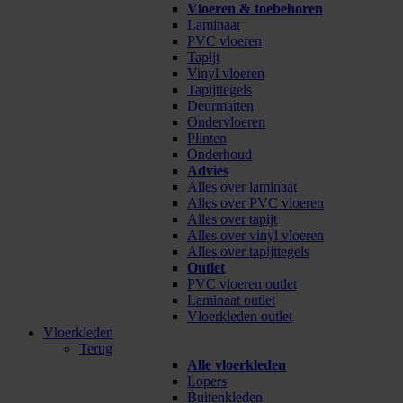
Vloeren & toebehoren
Laminaat
PVC vloeren
Tapijt
Vinyl vloeren
Tapijttegels
Deurmatten
Ondervloeren
Plinten
Onderhoud
Advies
Alles over laminaat
Alles over PVC vloeren
Alles over tapijt
Alles over vinyl vloeren
Alles over tapijttegels
Outlet
PVC vloeren outlet
Laminaat outlet
Vloerkleden outlet
Vloerkleden
Terug
Alle vloerkleden
Lopers
Buitenkleden