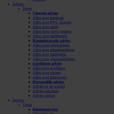
Advies
Terug
Vloeren advies
Alles over laminaat
Alles over PVC vloeren
Alles over tapijt
Alles over vinyl vloeren
Alles over tapijttegels
Raamdecoratie advies
Alles over rolgordijnen
Alles over plisségordijnen
Alles over jaloezieën
Alles over vouwgordijnen
Gordijnen advies
Alles over gordijnen
Alles over vitrage
Alles over inbetween
Persoonlijk advies
Advies in de winkel
Advies aan huis
Advies online
Service
Terug
Klantenservice
Tijdsindicatie