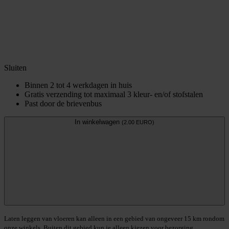
Sluiten
Binnen 2 tot 4 werkdagen in huis
Gratis verzending tot maximaal 3 kleur- en/of stofstalen
Past door de brievenbus
In winkelwagen
(2.00 EURO)
Laten leggen van vloeren kan alleen in een gebied van ongeveer 15 km rondom
onze winkels. Buiten dit gebied kun je alleen kiezen voor bezorging.