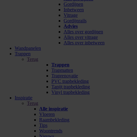
Gordijnen
Inbetween
Vitrage
Gordijnrails
Advies
Alles over gordijnen
Alles over vitrage
Alles over inbetween
Wandpanelen
Trappen
Terug
Trappen
Trapmatten
Traprenovatie
PVC trapbekleding
Tapijt trapbekleding
Vinyl trapbekleding
Inspiratie
Terug
Alle inspiratie
Vloeren
Raambekleding
Tips
Woontrends
Nieuws