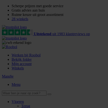
Scherpe prijzen met goede service
Gratis advies aan huis
Ruime keuze uit groot assortiment
28 winkels
Uitstekend
uit
1983
klant
reviews
op
Werken bij Roobol
Bekijk folder
Mijn account
Winkels
Mandje
Menu
Vloeren
Terug