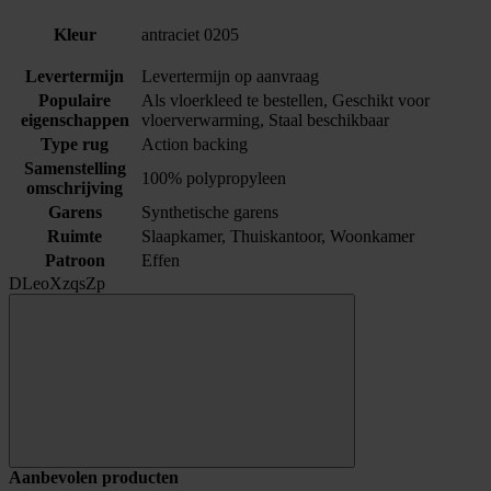
Kleur
antraciet 0205
Levertermijn
Levertermijn op aanvraag
Populaire
Als vloerkleed te bestellen, Geschikt voor
eigenschappen
vloerverwarming, Staal beschikbaar
Type rug
Action backing
Samenstelling
100% polypropyleen
omschrijving
Garens
Synthetische garens
Ruimte
Slaapkamer, Thuiskantoor, Woonkamer
Patroon
Effen
DLeoXzqsZp
Aanbevolen producten