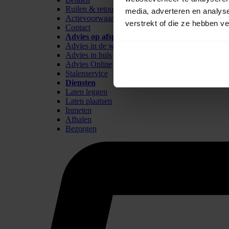
Ruilen & retour
media, adverteren en analys
Actievoorwaarden
verstrekt of die ze hebben v
Contact
Advies op afspraak
Advies in de winkel
Advies in huis
Advies Online
Stalenservice
Diensten
Laten leggen
Laten plaatsen
Inmeten
Afhalen
Bezorgen