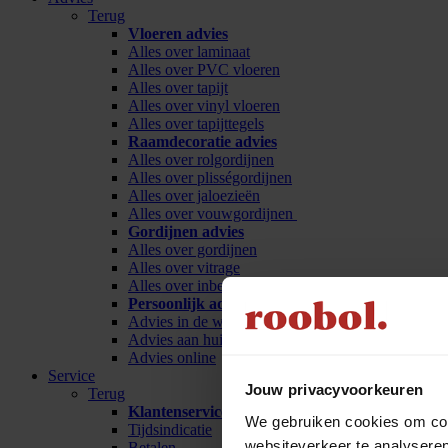
Terug
Vloeren advies
Alles over laminaat
Alles over PVC vloeren
Alles over tapijt
Alles over vinyl vloeren
Alles over tapijttegels
Raamdecoratie advies
Alles over rolgordijnen
Alles over plisségordijnen
Alles over jaloezieën
Alles over vouwgordijnen
Gordijnen advies
Alles over gordijnen
Alles over vitrage
Alles over inbetween
Persoonlijk advies
Advies in de winkel
Advies aan huis
Advies online
Service
Jouw privacyvoorkeuren
Terug
Klantenservice
We gebruiken cookies om cont
Tijdsindicatie
websiteverkeer te analyseren
Betalen