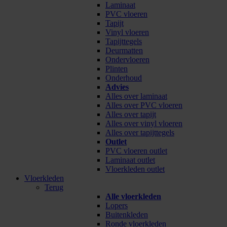
Laminaat
PVC vloeren
Tapijt
Vinyl vloeren
Tapijttegels
Deurmatten
Ondervloeren
Plinten
Onderhoud
Advies
Alles over laminaat
Alles over PVC vloeren
Alles over tapijt
Alles over vinyl vloeren
Alles over tapijttegels
Outlet
PVC vloeren outlet
Laminaat outlet
Vloerkleden outlet
Vloerkleden
Terug
Alle vloerkleden
Lopers
Buitenkleden
Ronde vloerkleden