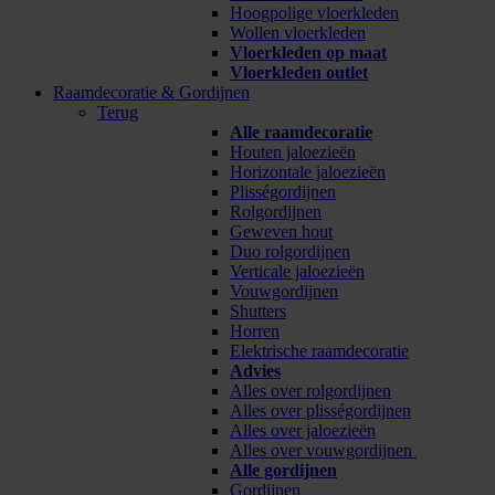
Hoogpolige vloerkleden
Wollen vloerkleden
Vloerkleden op maat
Vloerkleden outlet
Raamdecoratie & Gordijnen
Terug
Alle raamdecoratie
Houten jaloezieën
Horizontale jaloezieën
Plisségordijnen
Rolgordijnen
Geweven hout
Duo rolgordijnen
Verticale jaloezieën
Vouwgordijnen
Shutters
Horren
Elektrische raamdecoratie
Advies
Alles over rolgordijnen
Alles over plisségordijnen
Alles over jaloezieën
Alles over vouwgordijnen
Alle gordijnen
Gordijnen