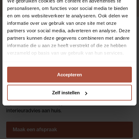
We gebruiken cookies om content en advertenties te
personaliseren, om functies voor social media te bieden
en om ons websiteverkeer te analyseren. Ook delen we
informatie over uw gebruik van onze site met onze
partners voor social media, adverteren en analyse. Deze
Interieurvragen?
partners kunnen deze gegevens combineren met andere
informatie die u aan ze heeft verstrekt of die ze hebben
Kom langs voor
verzameld op basis van uw gebruik van hun services.
gratis advies
Accepteren
We nemen graag alle tijd om je advies te geven over
jouw interieur. Kom langs in één van onze winkels!
Zelf instellen
Liever op afspraak? Plan gemakkelijk jouw afspraak
bij de Roobol winkel bij jou in de buurt, of boek
interieuradvies aan huis.
Maak een afspraak