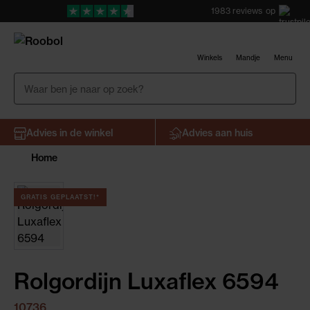
1983
reviews
op
Winkels
Mandje
Menu
Advies in de winkel
Advies aan huis
Home
GRATIS GEPLAATST!*
Rolgordijn Luxaflex 6594
10736