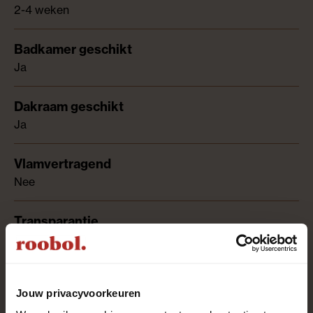
2-4 weken
Ja
Ja
Nee
Semi-transparant
Jouw privacyvoorkeuren
5