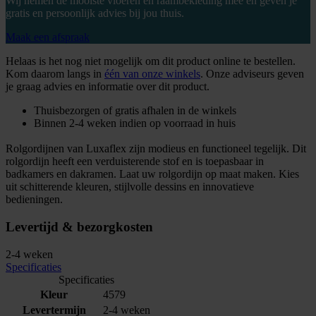
Wij nemen de mooiste vloeren en raambekleding mee en geven je
gratis en persoonlijk advies bij jou thuis.
Maak een afspraak
Helaas is het nog niet mogelijk om dit product online te bestellen.
Kom daarom langs in
één van onze winkels
. Onze adviseurs geven
je graag advies en informatie over dit product.
Thuisbezorgen of gratis afhalen in de winkels
Binnen 2-4 weken indien op voorraad in huis
Rolgordijnen van Luxaflex zijn modieus en functioneel tegelijk. Dit
rolgordijn heeft een verduisterende stof en is toepasbaar in
badkamers en dakramen. Laat uw rolgordijn op maat maken. Kies
uit schitterende kleuren, stijlvolle dessins en innovatieve
bedieningen.
Levertijd & bezorgkosten
2-4 weken
Specificaties
Specificaties
Kleur
4579
Levertermijn
2-4 weken