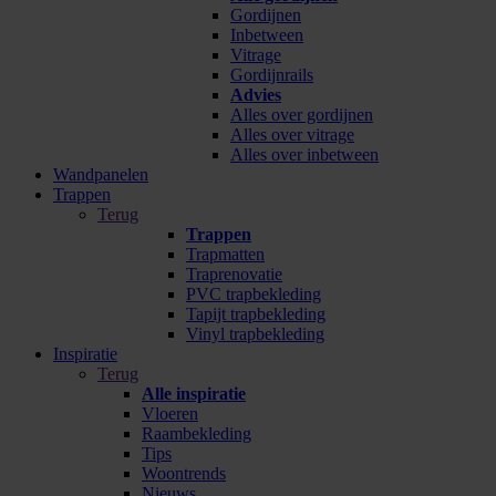
Gordijnen
Inbetween
Vitrage
Gordijnrails
Advies
Alles over gordijnen
Alles over vitrage
Alles over inbetween
Wandpanelen
Trappen
Terug
Trappen
Trapmatten
Traprenovatie
PVC trapbekleding
Tapijt trapbekleding
Vinyl trapbekleding
Inspiratie
Terug
Alle inspiratie
Vloeren
Raambekleding
Tips
Woontrends
Nieuws