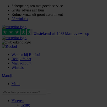
Scherpe prijzen met goede service
Gratis advies aan huis
Ruime keuze uit groot assortiment
28 winkels
Uitstekend
uit
1983
klant
reviews
op
Werken bij Roobol
Bekijk folder
Mijn account
Winkels
Mandje
Menu
Vloeren
Terug