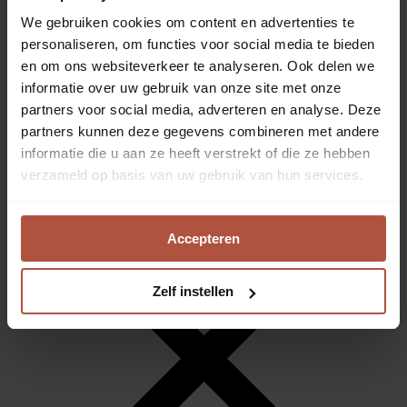
We gebruiken cookies om content en advertenties te
personaliseren, om functies voor social media te bieden
en om ons websiteverkeer te analyseren. Ook delen we
informatie over uw gebruik van onze site met onze
Advies aan huis
partners voor social media, adverteren en analyse. Deze
Home
partners kunnen deze gegevens combineren met andere
Rolgordijn Luxaflex 1139
informatie die u aan ze heeft verstrekt of die ze hebben
verzameld op basis van uw gebruik van hun services.
Accepteren
Zelf instellen