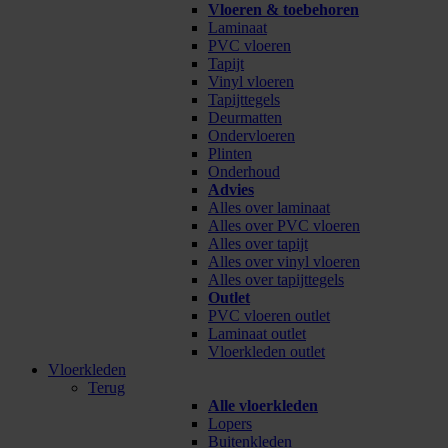
Vloeren & toebehoren
Laminaat
PVC vloeren
Tapijt
Vinyl vloeren
Tapijttegels
Deurmatten
Ondervloeren
Plinten
Onderhoud
Advies
Alles over laminaat
Alles over PVC vloeren
Alles over tapijt
Alles over vinyl vloeren
Alles over tapijttegels
Outlet
PVC vloeren outlet
Laminaat outlet
Vloerkleden outlet
Vloerkleden
Terug
Alle vloerkleden
Lopers
Buitenkleden