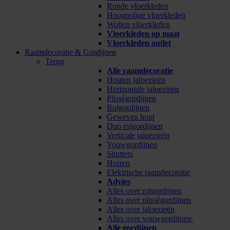
Ronde vloerkleden
Hoogpolige vloerkleden
Wollen vloerkleden
Vloerkleden op maat
Vloerkleden outlet
Raamdecoratie & Gordijnen
Terug
Alle raamdecoratie
Houten jaloezieën
Horizontale jaloezieën
Plisségordijnen
Rolgordijnen
Geweven hout
Duo rolgordijnen
Verticale jaloezieën
Vouwgordijnen
Shutters
Horren
Elektrische raamdecoratie
Advies
Alles over rolgordijnen
Alles over plisségordijnen
Alles over jaloezieën
Alles over vouwgordijnen
Alle gordijnen