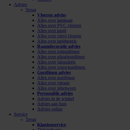
Advies
Terug
Vloeren advies
Alles over laminaat
Alles over PVC vloeren
Alles over tapijt
Alles over vinyl vloeren
Alles over tapijttegels
Raamdecoratie advies
Alles over rolgordijnen
Alles over plisségordijnen
Alles over jaloezieën
Alles over vouwgordijnen
Gordijnen advies
Alles over gordijnen
Alles over vitrage
Alles over inbetween
Persoonlijk advies
Advies in de winkel
Advies aan huis
Advies online
Service
Terug
Klantenservice
Tijdsindicatie