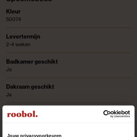
50074
2-4 weken
Ja
Ja
Ja
Jouw privacyvoorkeuren