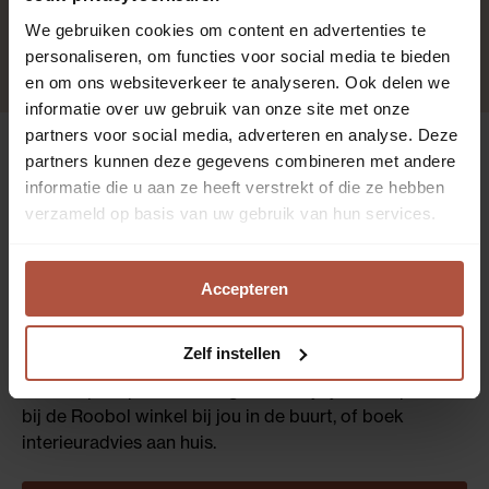
Lichtdoorlatend
We gebruiken cookies om content en advertenties te
personaliseren, om functies voor social media te bieden
en om ons websiteverkeer te analyseren. Ook delen we
informatie over uw gebruik van onze site met onze
partners voor social media, adverteren en analyse. Deze
partners kunnen deze gegevens combineren met andere
Interieurvragen?
informatie die u aan ze heeft verstrekt of die ze hebben
verzameld op basis van uw gebruik van hun services.
Kom langs voor
gratis advies
Accepteren
We nemen graag alle tijd om je advies te geven over
Zelf instellen
jouw interieur. Kom langs in één van onze winkels!
Liever op afspraak? Plan gemakkelijk jouw afspraak
bij de Roobol winkel bij jou in de buurt, of boek
interieuradvies aan huis.