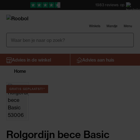
1983
reviews
op
Winkels
Mandje
Menu
Advies in de winkel
Advies aan huis
Home
GRATIS GEPLAATST!*
Rolgordijn bece Basic