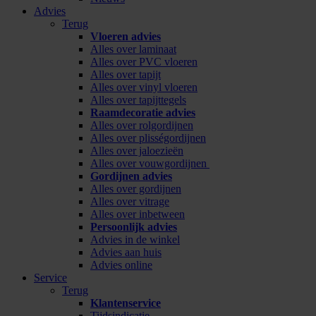
Advies
Terug
Vloeren advies
Alles over laminaat
Alles over PVC vloeren
Alles over tapijt
Alles over vinyl vloeren
Alles over tapijttegels
Raamdecoratie advies
Alles over rolgordijnen
Alles over plisségordijnen
Alles over jaloezieën
Alles over vouwgordijnen
Gordijnen advies
Alles over gordijnen
Alles over vitrage
Alles over inbetween
Persoonlijk advies
Advies in de winkel
Advies aan huis
Advies online
Service
Terug
Klantenservice
Tijdsindicatie