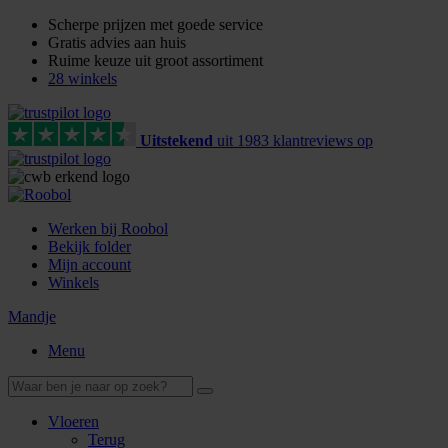
Scherpe prijzen met goede service
Gratis advies aan huis
Ruime keuze uit groot assortiment
28 winkels
Uitstekend
uit
1983
klant
reviews
op
Werken bij Roobol
Bekijk folder
Mijn account
Winkels
Mandje
Menu
Vloeren
Terug