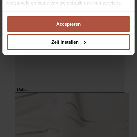
verzameld op basis van uw gebruik van hun services.
Gratis gemaakt!*
Product van het jaar
Accepteren
Inbetween Caprice | Taupe 7
Kamerhoge inbetween van 320 cm hoog met een effen stof
€ 79,95
prijs per m1
Zelf instellen
Default