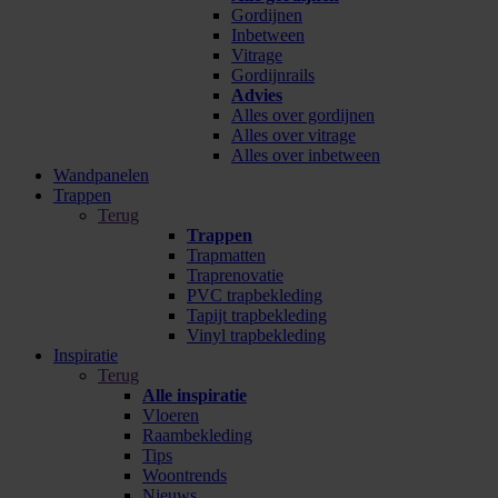
Gordijnen
Inbetween
Vitrage
Gordijnrails
Advies
Alles over gordijnen
Alles over vitrage
Alles over inbetween
Wandpanelen
Trappen
Terug
Trappen
Trapmatten
Traprenovatie
PVC trapbekleding
Tapijt trapbekleding
Vinyl trapbekleding
Inspiratie
Terug
Alle inspiratie
Vloeren
Raambekleding
Tips
Woontrends
Nieuws