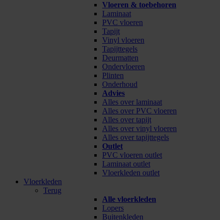
Vloeren & toebehoren
Laminaat
PVC vloeren
Tapijt
Vinyl vloeren
Tapijttegels
Deurmatten
Ondervloeren
Plinten
Onderhoud
Advies
Alles over laminaat
Alles over PVC vloeren
Alles over tapijt
Alles over vinyl vloeren
Alles over tapijttegels
Outlet
PVC vloeren outlet
Laminaat outlet
Vloerkleden outlet
Vloerkleden
Terug
Alle vloerkleden
Lopers
Buitenkleden