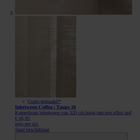
Gratis gemaakt!*
Inbetween Coffea | Taupe 16
Kamerhoge inbetween van 320 cm hoog met een effen stof
€ 66,95
prijs per m1
Staal beschikbaar