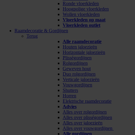
Ronde vloerkleden
Hoogpolige vloerkleden
Wollen vloerkleden
Vloerkleden op maat
Vloerkleden outlet
Raamdecoratie & Gordijnen
Terug
Alle raamdecoratie
Houten jaloezieën
Horizontale jaloezieën
Plisségordijnen
Rolgordijnen
Geweven hout
Duo rolgordijnen
Verticale jaloezieën
Vouwgordijnen
Shutters
Horren
Elektrische raamdecoratie
Advies
Alles over rolgordijnen
Alles over plisségordijnen
Alles over jaloezieën
Alles over vouwgordijnen
Alle gordijnen