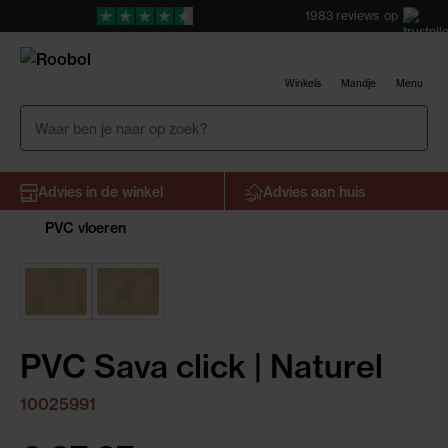
1983
reviews
op
Winkels
Mandje
Menu
Advies in de winkel
Advies aan huis
PVC vloeren
PVC Sava click | Naturel
10025991