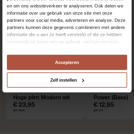
en om ons websiteverkeer te analyseren. Ook delen we
Kantoren en winkels, Keuken, Slaapkamer,
informatie over uw gebruik van onze site met onze
Thuiskantoor, Woonkamer
partners voor social media, adverteren en analyse. Deze
partners kunnen deze gegevens combineren met andere
informatie die u aan ze heeft verstrekt of die ze hebben
verzameld op basis van uw gebruik van hun services.
8
Accepteren
Aanbevolen producten
Zelf instellen
Ondervloer Xtra
Hoge plint Modern wit
Power (Base)
€ 23,95
€ 12,95
per stuk
per m1