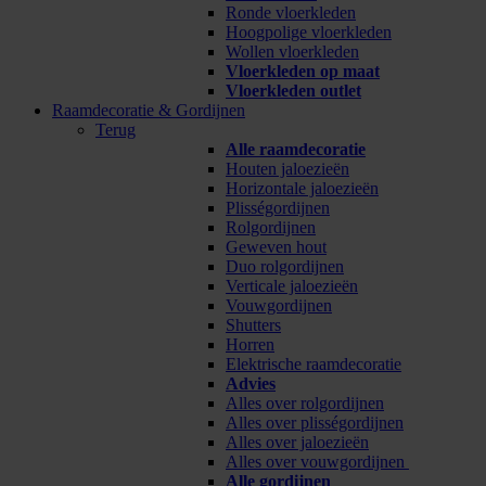
Ronde vloerkleden
Hoogpolige vloerkleden
Wollen vloerkleden
Vloerkleden op maat
Vloerkleden outlet
Raamdecoratie & Gordijnen
Terug
Alle raamdecoratie
Houten jaloezieën
Horizontale jaloezieën
Plisségordijnen
Rolgordijnen
Geweven hout
Duo rolgordijnen
Verticale jaloezieën
Vouwgordijnen
Shutters
Horren
Elektrische raamdecoratie
Advies
Alles over rolgordijnen
Alles over plisségordijnen
Alles over jaloezieën
Alles over vouwgordijnen
Alle gordijnen