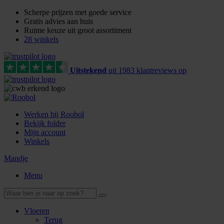
Scherpe prijzen met goede service
Gratis advies aan huis
Ruime keuze uit groot assortiment
28 winkels
Uitstekend
uit
1983
klant
reviews
op
Werken bij Roobol
Bekijk folder
Mijn account
Winkels
Mandje
Menu
Vloeren
Terug