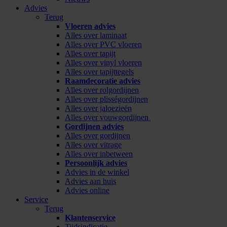
Advies
Terug
Vloeren advies
Alles over laminaat
Alles over PVC vloeren
Alles over tapijt
Alles over vinyl vloeren
Alles over tapijttegels
Raamdecoratie advies
Alles over rolgordijnen
Alles over plisségordijnen
Alles over jaloezieën
Alles over vouwgordijnen
Gordijnen advies
Alles over gordijnen
Alles over vitrage
Alles over inbetween
Persoonlijk advies
Advies in de winkel
Advies aan huis
Advies online
Service
Terug
Klantenservice
Tijdsindicatie