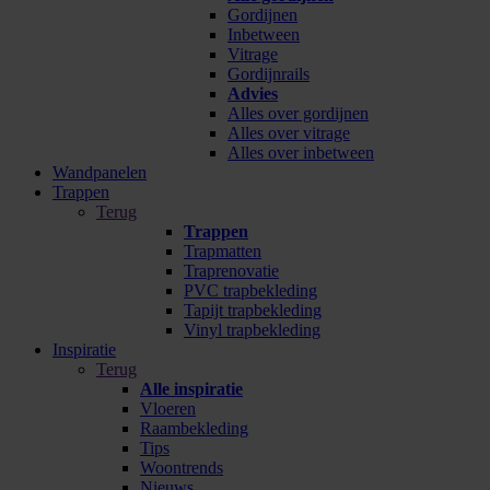
Gordijnen
Inbetween
Vitrage
Gordijnrails
Advies
Alles over gordijnen
Alles over vitrage
Alles over inbetween
Wandpanelen
Trappen
Terug
Trappen
Trapmatten
Traprenovatie
PVC trapbekleding
Tapijt trapbekleding
Vinyl trapbekleding
Inspiratie
Terug
Alle inspiratie
Vloeren
Raambekleding
Tips
Woontrends
Nieuws