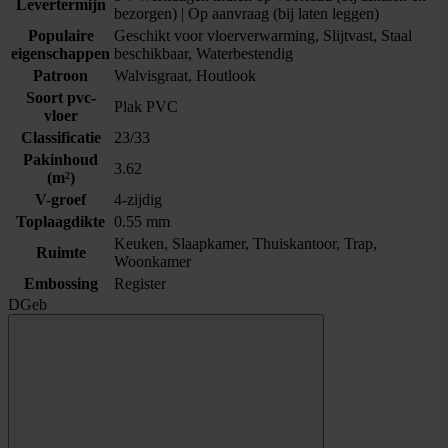
Levertermijn
bezorgen) | Op aanvraag (bij laten leggen)
Populaire
Geschikt voor vloerverwarming, Slijtvast, Staal
eigenschappen
beschikbaar, Waterbestendig
Patroon
Walvisgraat, Houtlook
Soort pvc-
Plak PVC
vloer
Classificatie
23/33
Pakinhoud
3.62
(m²)
V-groef
4-zijdig
Toplaagdikte
0.55 mm
Keuken, Slaapkamer, Thuiskantoor, Trap,
Ruimte
Woonkamer
Embossing
Register
DGeb