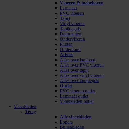
Vloeren & toebehoren
Laminaat
PVC vloeren
Tapijt
Vinyl vloeren
Tapijttegels
Deurmatten
Ondervloeren
Plinten
Onderhoud
Advies
Alles over laminaat
Alles over PVC vloeren
Alles over tapijt
Alles over vinyl vloeren
Alles over tapijttegels
Outlet
PVC vloeren outlet
Laminaat outlet
Vloerkleden outlet
Vloerkleden
Terug
Alle vloerkleden
Lopers
Buitenkleden