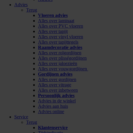
Advies
Terug
Vloeren advies
Alles over laminaat
Alles over PVC vloeren
Alles over tapijt
Alles over vinyl vloeren
Alles over tapijttegels
Raamdecoratie advies
Alles over rolgordijnen
Alles over plisségordijnen
Alles over jaloezieën
Alles over vouwgordijnen
Gordijnen advies
Alles over gordijnen
Alles over vitrage
Alles over inbetween
Persoonlijk advies
Advies in de winkel
Advies aan huis
Advies online
Service
Terug
Klantenservice
Tijdsindicatie