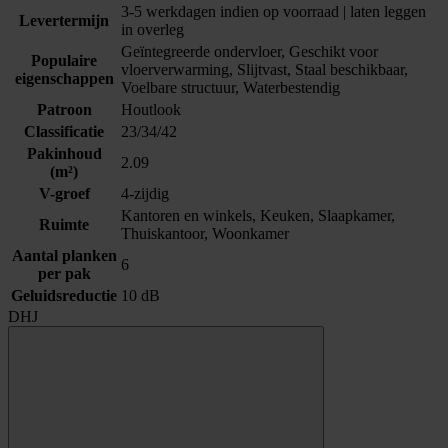
3-5 werkdagen indien op voorraad | laten leggen
Levertermijn
in overleg
Geïntegreerde ondervloer, Geschikt voor
Populaire
vloerverwarming, Slijtvast, Staal beschikbaar,
eigenschappen
Voelbare structuur, Waterbestendig
Patroon
Houtlook
Classificatie
23/34/42
Pakinhoud
2.09
(m²)
V-groef
4-zijdig
Kantoren en winkels, Keuken, Slaapkamer,
Ruimte
Thuiskantoor, Woonkamer
Aantal planken
6
per pak
Geluidsreductie
10 dB
DHJ