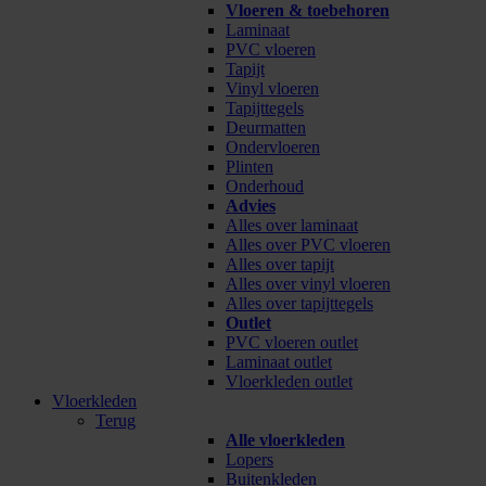
Vloeren & toebehoren
Laminaat
PVC vloeren
Tapijt
Vinyl vloeren
Tapijttegels
Deurmatten
Ondervloeren
Plinten
Onderhoud
Advies
Alles over laminaat
Alles over PVC vloeren
Alles over tapijt
Alles over vinyl vloeren
Alles over tapijttegels
Outlet
PVC vloeren outlet
Laminaat outlet
Vloerkleden outlet
Vloerkleden
Terug
Alle vloerkleden
Lopers
Buitenkleden