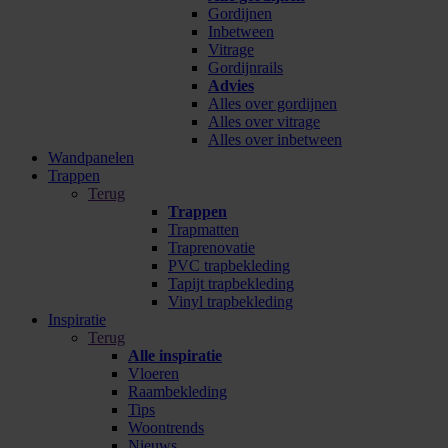
Gordijnen
Inbetween
Vitrage
Gordijnrails
Advies
Alles over gordijnen
Alles over vitrage
Alles over inbetween
Wandpanelen
Trappen
Terug
Trappen
Trapmatten
Traprenovatie
PVC trapbekleding
Tapijt trapbekleding
Vinyl trapbekleding
Inspiratie
Terug
Alle inspiratie
Vloeren
Raambekleding
Tips
Woontrends
Nieuws