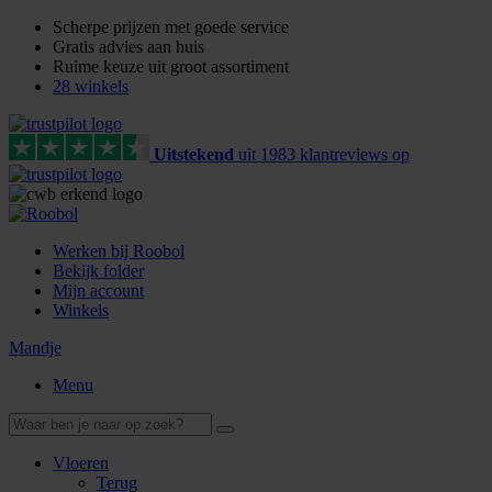
Scherpe prijzen met goede service
Gratis advies aan huis
Ruime keuze uit groot assortiment
28 winkels
Uitstekend
uit
1983
klant
reviews
op
Werken bij Roobol
Bekijk folder
Mijn account
Winkels
Mandje
Menu
Vloeren
Terug