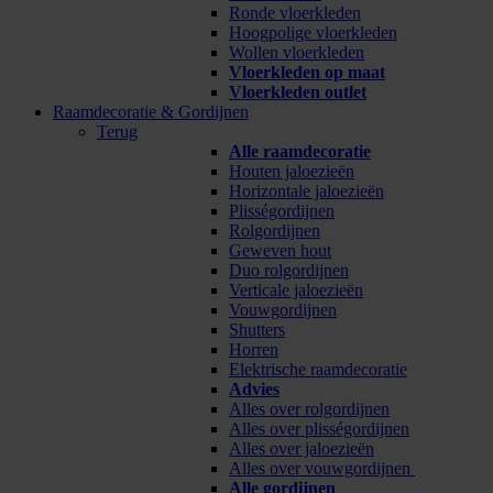
Ronde vloerkleden
Hoogpolige vloerkleden
Wollen vloerkleden
Vloerkleden op maat
Vloerkleden outlet
Raamdecoratie & Gordijnen
Terug
Alle raamdecoratie
Houten jaloezieën
Horizontale jaloezieën
Plisségordijnen
Rolgordijnen
Geweven hout
Duo rolgordijnen
Verticale jaloezieën
Vouwgordijnen
Shutters
Horren
Elektrische raamdecoratie
Advies
Alles over rolgordijnen
Alles over plisségordijnen
Alles over jaloezieën
Alles over vouwgordijnen
Alle gordijnen