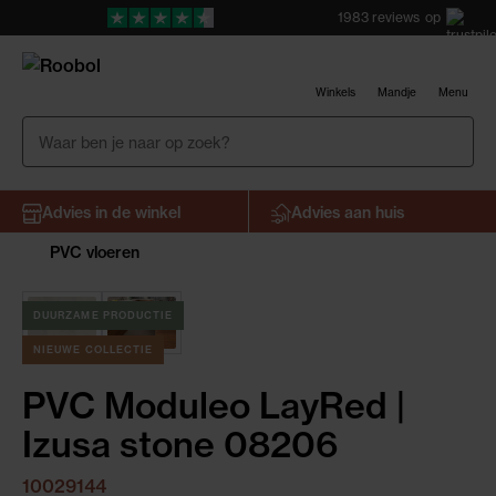
1983
reviews
op
Winkels
Mandje
Menu
Advies in de winkel
Advies aan huis
PVC vloeren
DUURZAME PRODUCTIE
NIEUWE COLLECTIE
PVC Moduleo LayRed |
Izusa stone 08206
10029144