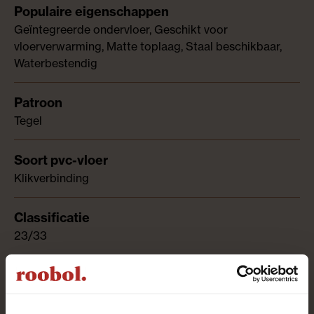
Geïntegreerde ondervloer, Geschikt voor
vloerverwarming, Matte toplaag, Staal beschikbaar,
Waterbestendig
Tegel
Klikverbinding
23/33
1.848