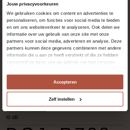
Jouw privacyvoorkeuren
We gebruiken cookies om content en advertenties te
Gefreesde groef
personaliseren, om functies voor social media te bieden
en om ons websiteverkeer te analyseren. Ook delen we
informatie over uw gebruik van onze site met onze
0.55 mm
partners voor social media, adverteren en analyse. Deze
partners kunnen deze gegevens combineren met andere
informatie die u aan ze heeft verstrekt of die ze hebben
verzameld op basis van uw gebruik van hun services.
Kantoren en winkels, Slaapkamer, Thuiskantoor,
Woonkamer
Accepteren
10
Zelf instellen
10 dB