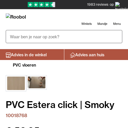
1983
reviews
op
Winkels
Mandje
Menu
Advies in de winkel
Advies aan huis
PVC vloeren
PVC Estera click | Smoky
10018768