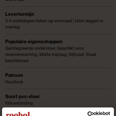
3-5 werkdagen indien op voorraad | laten leggen in
overleg
Geïntegreerde ondervloer, Geschikt voor
vloerverwarming, Matte toplaag, Slijtvast, Staal
beschikbaar
Houtlook
Klikverbinding