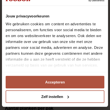
23/34/42
Jouw privacyvoorkeuren
We gebruiken cookies om content en advertenties te
1.68
personaliseren, om functies voor social media te bieden
en om ons websiteverkeer te analyseren. Ook delen we
informatie over uw gebruik van onze site met onze
partners voor social media, adverteren en analyse. Deze
4-zijdig
partners kunnen deze gegevens combineren met andere
informatie die u aan ze heeft verstrekt of die ze hebben
verzameld op basis van uw gebruik van hun services.
0.55 mm
Accepteren
Kantoren en winkels, Keuken, Slaapkamer,
Thuiskantoor, Woonkamer
Zelf instellen