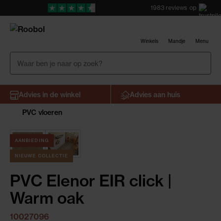
1983
reviews
op
Winkels
Mandje
Menu
Advies in de winkel
Advies aan huis
PVC vloeren
AANBIEDING
NIEUWE COLLECTIE
PVC Elenor EIR click |
Warm oak
10027096