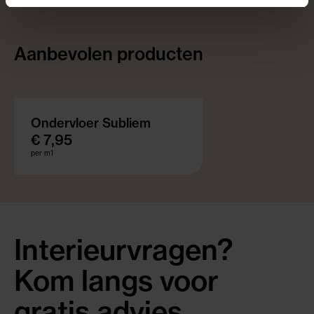
Aanbevolen producten
Ondervloer Subliem
€ 7,95
per m1
Interieurvragen?
Kom langs voor
gratis advies