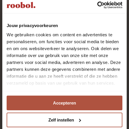
Standaard
Jouw privacyvoorkeuren
We gebruiken cookies om content en advertenties te
Expressclick G5
personaliseren, om functies voor social media te bieden
en om ons websiteverkeer te analyseren. Ook delen we
informatie over uw gebruik van onze site met onze
Keuken, Slaapkamer, Thuiskantoor, Woonkamer
partners voor social media, adverteren en analyse. Deze
partners kunnen deze gegevens combineren met andere
informatie die u aan ze heeft verstrekt of die ze hebben
4-zijdig
verzameld op basis van uw gebruik van hun services.
Accepteren
23/32
Dfe
Zelf instellen