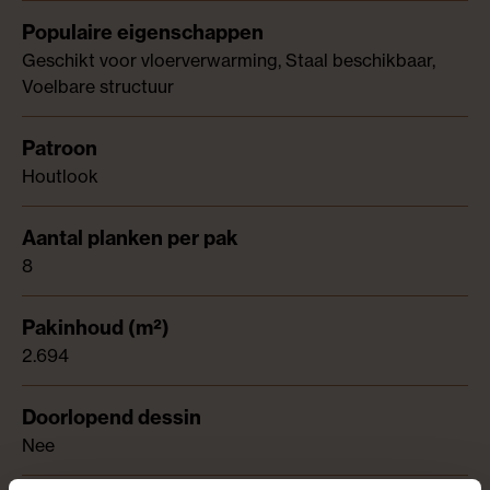
Geschikt voor vloerverwarming, Staal beschikbaar,
Voelbare structuur
Houtlook
8
2.694
Nee