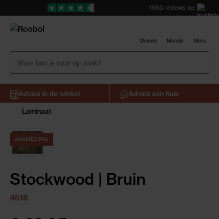
1983
reviews
op
Winkels
Mandje
Menu
Advies in de winkel
Advies aan huis
Laminaat
AANBIEDING
Stockwood | Bruin
4518