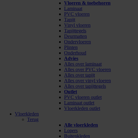
Vloeren & toebehoren
Laminaat
PVC vloeren
Tapijt
Vinyl vloeren
Tapijttegels
Deurmatten
Ondervloeren
Plinten
Onderhoud
Advies
Alles over laminaat
Alles over PVC vloeren
Alles over tapijt
Alles over vinyl vloeren
Alles over tapijttegels
Outlet
PVC vloeren outlet
Laminaat outlet
Vloerkleden outlet
Vloerkleden
Terug
Alle vloerkleden
Lopers
Buitenkleden