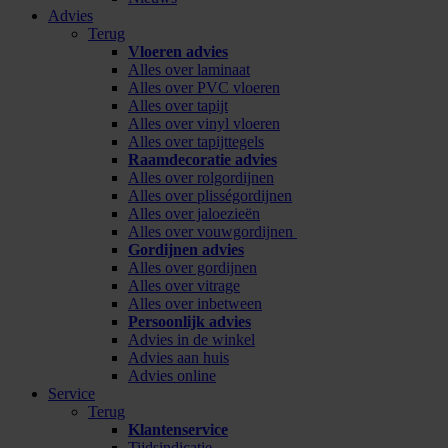
Advies
Terug
Vloeren advies
Alles over laminaat
Alles over PVC vloeren
Alles over tapijt
Alles over vinyl vloeren
Alles over tapijttegels
Raamdecoratie advies
Alles over rolgordijnen
Alles over plisségordijnen
Alles over jaloezieën
Alles over vouwgordijnen
Gordijnen advies
Alles over gordijnen
Alles over vitrage
Alles over inbetween
Persoonlijk advies
Advies in de winkel
Advies aan huis
Advies online
Service
Terug
Klantenservice
Tijdsindicatie