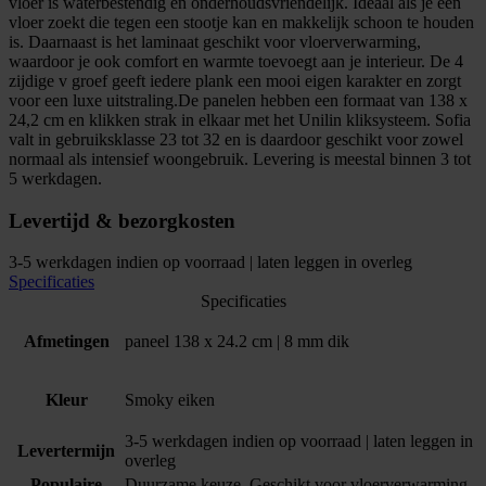
vloer is waterbestendig en onderhoudsvriendelijk. Ideaal als je een
vloer zoekt die tegen een stootje kan en makkelijk schoon te houden
is. Daarnaast is het laminaat geschikt voor vloerverwarming,
waardoor je ook comfort en warmte toevoegt aan je interieur. De 4
zijdige v groef geeft iedere plank een mooi eigen karakter en zorgt
voor een luxe uitstraling.De panelen hebben een formaat van 138 x
24,2 cm en klikken strak in elkaar met het Unilin kliksysteem. Sofia
valt in gebruiksklasse 23 tot 32 en is daardoor geschikt voor zowel
normaal als intensief woongebruik. Levering is meestal binnen 3 tot
5 werkdagen.
Levertijd & bezorgkosten
3-5 werkdagen indien op voorraad | laten leggen in overleg
Specificaties
Specificaties
Afmetingen
paneel 138 x 24.2 cm | 8 mm dik
Kleur
Smoky eiken
3-5 werkdagen indien op voorraad | laten leggen in
Levertermijn
overleg
Populaire
Duurzame keuze, Geschikt voor vloerverwarming,