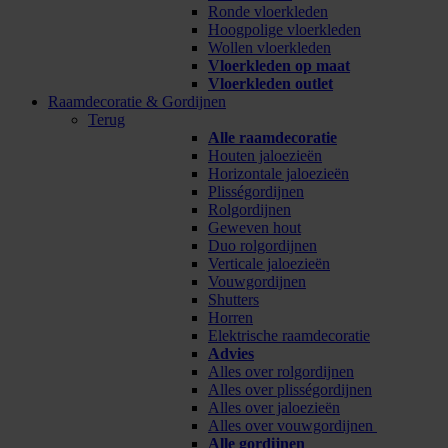
Ronde vloerkleden
Hoogpolige vloerkleden
Wollen vloerkleden
Vloerkleden op maat
Vloerkleden outlet
Raamdecoratie & Gordijnen
Terug
Alle raamdecoratie
Houten jaloezieën
Horizontale jaloezieën
Plisségordijnen
Rolgordijnen
Geweven hout
Duo rolgordijnen
Verticale jaloezieën
Vouwgordijnen
Shutters
Horren
Elektrische raamdecoratie
Advies
Alles over rolgordijnen
Alles over plisségordijnen
Alles over jaloezieën
Alles over vouwgordijnen
Alle gordijnen