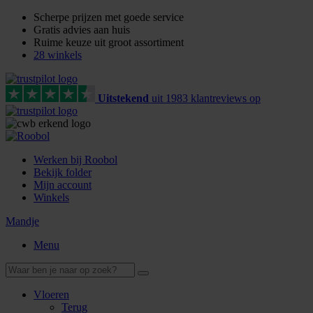
Scherpe prijzen met goede service
Gratis advies aan huis
Ruime keuze uit groot assortiment
28 winkels
Uitstekend
uit
1983
klant
reviews
op
Werken bij Roobol
Bekijk folder
Mijn account
Winkels
Mandje
Menu
Vloeren
Terug