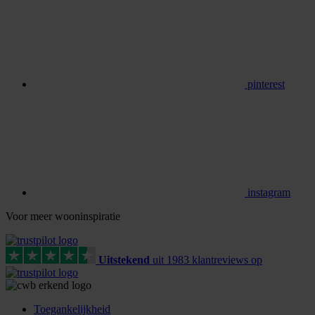
pinterest
instagram
Voor meer wooninspiratie
Uitstekend
uit
1983
klant
reviews
op
Toegankelijkheid