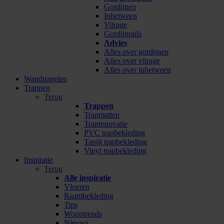
Gordijnen
Inbetween
Vitrage
Gordijnrails
Advies
Alles over gordijnen
Alles over vitrage
Alles over inbetween
Wandpanelen
Trappen
Terug
Trappen
Trapmatten
Traprenovatie
PVC trapbekleding
Tapijt trapbekleding
Vinyl trapbekleding
Inspiratie
Terug
Alle inspiratie
Vloeren
Raambekleding
Tips
Woontrends
Nieuws