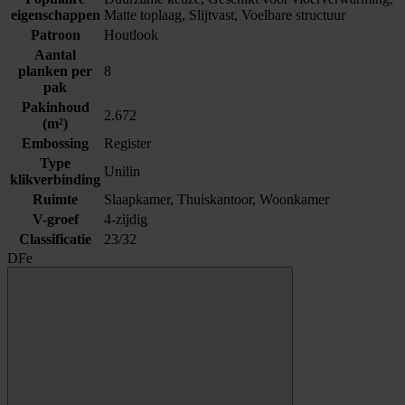
eigenschappen
Matte toplaag, Slijtvast, Voelbare structuur
Patroon
Houtlook
Aantal
planken per
8
pak
Pakinhoud
2.672
(m²)
Embossing
Register
Type
Unilin
klikverbinding
Ruimte
Slaapkamer, Thuiskantoor, Woonkamer
V-groef
4-zijdig
Classificatie
23/32
DFe