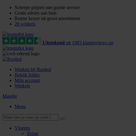
Scherpe prijzen met goede service
Gratis advies aan huis
Ruime keuze uit groot assortiment
28 winkels
Uitstekend
uit
1983
klant
reviews
op
Werken bij Roobol
Bekijk folder
Mijn account
Winkels
Mandje
Menu
Vloeren
Terug