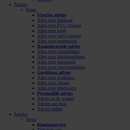
Advies
Terug
Vloeren advies
Alles over laminaat
Alles over PVC vloeren
Alles over tapijt
Alles over vinyl vloeren
Alles over tapijttegels
Raamdecoratie advies
Alles over rolgordijnen
Alles over plisségordijnen
Alles over jaloezieën
Alles over vouwgordijnen
Gordijnen advies
Alles over gordijnen
Alles over vitrage
Alles over inbetween
Persoonlijk advies
Advies in de winkel
Advies aan huis
Advies online
Service
Terug
Klantenservice
Tijdsindicatie