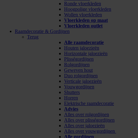
Ronde vloerkleden
Hoogpolige vloerkleden
Wollen vloerkleden
Vloerkleden op maat
Vloerkleden outlet
Raamdecoratie & Gordijnen
Terug
Alle raamdecoratie
Houten jaloezieën
Horizontale jaloezieën
Plisségordijnen
Rolgordijnen
Geweven hout
Duo rolgordijnen
Verticale jaloezieën
Vouwgordijnen
Shutters
Horren
Elektrische raamdecoratie
Advies
Alles over rolgordijnen
Alles over plisségordijnen
Alles over jaloezieën
Alles over vouwgordijnen
Alle gordijnen