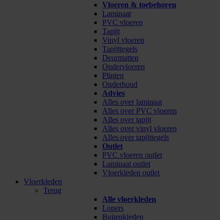
Vloeren & toebehoren
Laminaat
PVC vloeren
Tapijt
Vinyl vloeren
Tapijttegels
Deurmatten
Ondervloeren
Plinten
Onderhoud
Advies
Alles over laminaat
Alles over PVC vloeren
Alles over tapijt
Alles over vinyl vloeren
Alles over tapijttegels
Outlet
PVC vloeren outlet
Laminaat outlet
Vloerkleden outlet
Vloerkleden
Terug
Alle vloerkleden
Lopers
Buitenkleden