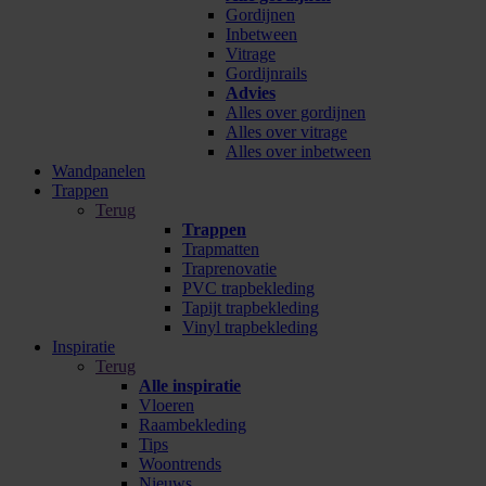
Gordijnen
Inbetween
Vitrage
Gordijnrails
Advies
Alles over gordijnen
Alles over vitrage
Alles over inbetween
Wandpanelen
Trappen
Terug
Trappen
Trapmatten
Traprenovatie
PVC trapbekleding
Tapijt trapbekleding
Vinyl trapbekleding
Inspiratie
Terug
Alle inspiratie
Vloeren
Raambekleding
Tips
Woontrends
Nieuws