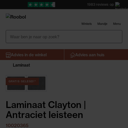
1983
reviews
op
Winkels
Mandje
Menu
Advies in de winkel
Advies aan huis
Laminaat
GRATIS GELEGD!*
Laminaat Clayton |
Antraciet leisteen
10020365