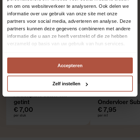
en om ons websiteverkeer te analyseren. Ook delen we
informatie over uw gebruik van onze site met onze
4-zijdig
partners voor social media, adverteren en analyse. Deze
DFe
partners kunnen deze gegevens combineren met andere
informatie die u aan ze heeft verstrekt of die ze hebben
verzameld op basis van uw gebruik van hun services.
Aanbevolen producten
Accepteren
Zelf instellen
Afdekplint eiken wit
getint
Ondervloer Sub
€ 7,00
€ 7,95
per stuk
per m1