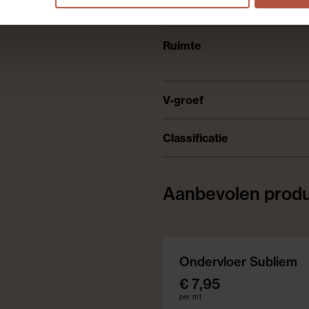
Type klikverbinding
Ruimte
V-groef
Classificatie
Aanbevolen prod
Ondervloer Subliem
€ 7,95
per m1