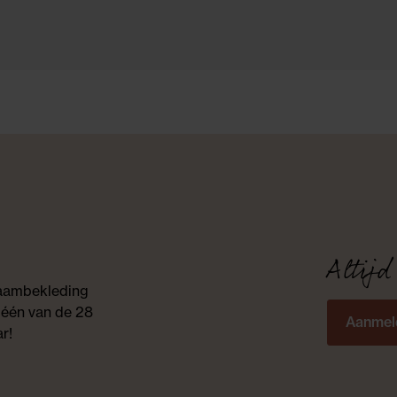
Altijd
 raambekleding
 één van de 28
Aanmel
r!