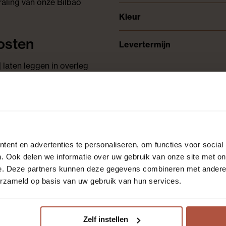
traling van onze Bilbao
Kleur
osten
Levertermijn
 laten leggen in overleg
Populaire eigenschappen
ent en advertenties te personaliseren, om functies voor social
Patroon
. Ook delen we informatie over uw gebruik van onze site met on
e. Deze partners kunnen deze gegevens combineren met andere i
Aantal planken per pak
erzameld op basis van uw gebruik van hun services.
Pakinhoud (m²)
Zelf instellen