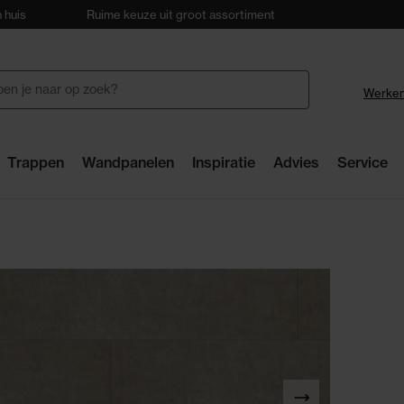
 huis
Ruime keuze uit groot assortiment
28 winkels
Werken
Trappen
Wandpanelen
Inspiratie
Advies
Service