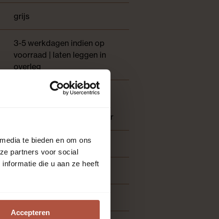
grijs
3-5 werkdagen indien op
voorraad | laten leggen in
overleg
Geschikt voor
vloerverwarming, Matte
toplaag, Voelbare structuur
 media te bieden en om ons
Tegel
ze partners voor social
nformatie die u aan ze heeft
5
2.249
Accepteren