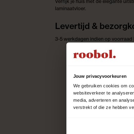
Verrijk je huis met de elegante uits
laminaatvloer.
Levertijd & bezorgk
3-5 werkdagen indien op voorraad |
Jouw privacyvoorkeuren
We gebruiken cookies om cont
websiteverkeer te analyseren
media, adverteren en analys
verstrekt of die ze hebben v