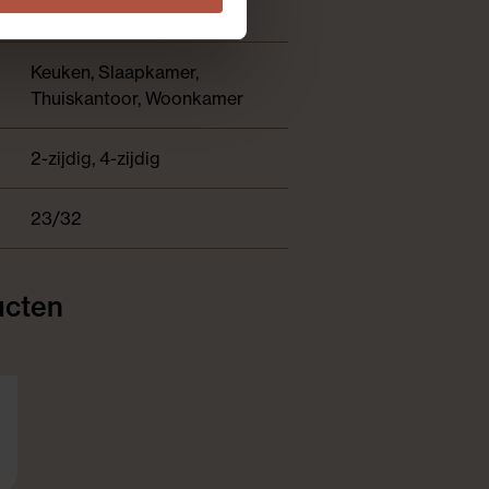
Push down
Keuken, Slaapkamer,
Thuiskantoor, Woonkamer
2-zijdig, 4-zijdig
23/32
ucten