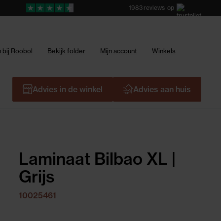
1983
reviews
op
 bij Roobol
Bekijk folder
Mijn account
Winkels
Advies in de winkel
Advies aan huis
Laminaat Bilbao XL |
Grijs
10025461