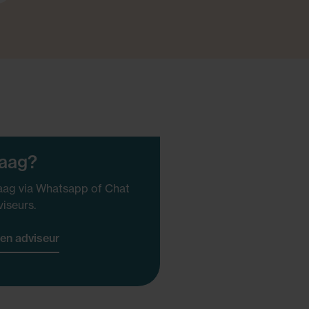
raag?
ag via Whatsapp of Chat
viseurs.
en adviseur