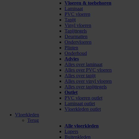
Vloeren & toebehoren
Laminaat
PVC vloeren
Tapijt
Vinyl vloeren
Tapijttegels
Deurmatten
Ondervloeren
Plinten
Onderhoud
Advies
Alles over laminaat
Alles over PVC vloeren
Alles over tapijt
Alles over vinyl vloeren
Alles over tapijttegels
Outlet
PVC vloeren outlet
Laminaat outlet
Vloerkleden outlet
Vloerkleden
Terug
Alle vloerkleden
Lopers
Buitenkleden