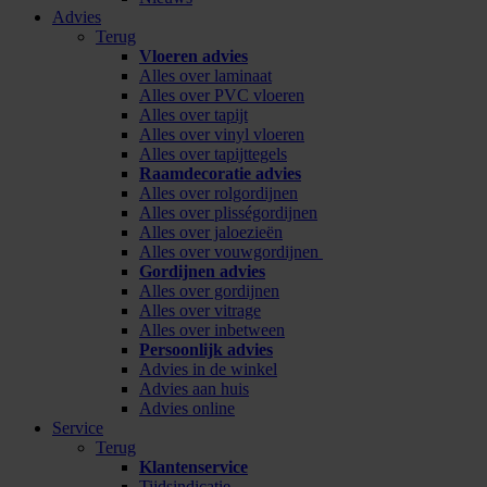
Advies
Terug
Vloeren advies
Alles over laminaat
Alles over PVC vloeren
Alles over tapijt
Alles over vinyl vloeren
Alles over tapijttegels
Raamdecoratie advies
Alles over rolgordijnen
Alles over plisségordijnen
Alles over jaloezieën
Alles over vouwgordijnen
Gordijnen advies
Alles over gordijnen
Alles over vitrage
Alles over inbetween
Persoonlijk advies
Advies in de winkel
Advies aan huis
Advies online
Service
Terug
Klantenservice
Tijdsindicatie