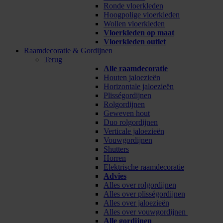
Ronde vloerkleden
Hoogpolige vloerkleden
Wollen vloerkleden
Vloerkleden op maat
Vloerkleden outlet
Raamdecoratie & Gordijnen
Terug
Alle raamdecoratie
Houten jaloezieën
Horizontale jaloezieën
Plisségordijnen
Rolgordijnen
Geweven hout
Duo rolgordijnen
Verticale jaloezieën
Vouwgordijnen
Shutters
Horren
Elektrische raamdecoratie
Advies
Alles over rolgordijnen
Alles over plisségordijnen
Alles over jaloezieën
Alles over vouwgordijnen
Alle gordijnen