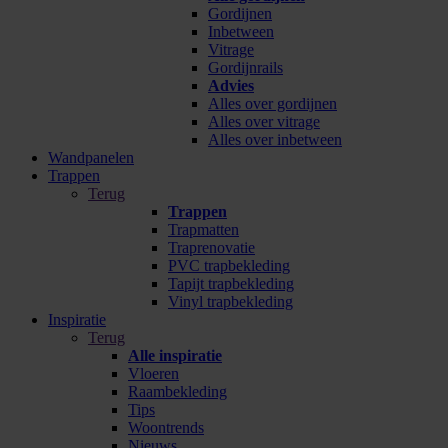
Gordijnen
Inbetween
Vitrage
Gordijnrails
Advies
Alles over gordijnen
Alles over vitrage
Alles over inbetween
Wandpanelen
Trappen
Terug
Trappen
Trapmatten
Traprenovatie
PVC trapbekleding
Tapijt trapbekleding
Vinyl trapbekleding
Inspiratie
Terug
Alle inspiratie
Vloeren
Raambekleding
Tips
Woontrends
Nieuws