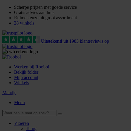
Scherpe prijzen met goede service
Gratis advies aan huis
Ruime keuze uit groot assortiment
28 winkels
Uitstekend
uit
1983
klant
reviews
op
Werken bij Roobol
Bekijk folder
Mijn account
Winkels
Mandje
Menu
Vloeren
Terug