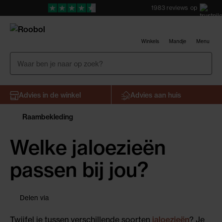
1983
reviews
op
Winkels
Mandje
Menu
Advies in de winkel
Advies aan huis
Raambekleding
Welke jaloezieën
passen bij jou?
facebook
pinterest
twitter
google
linkedin
Delen via
+
Twijfel je tussen verschillende soorten
jaloezieën
? Je