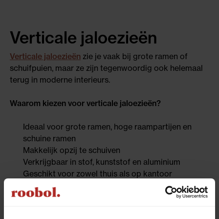
Verticale jaloezieën
Verticale jaloezieën
zie je vaak bij grote ramen of
schuifpuien, maar ze zijn tegenwoordig ook helemaal
terug in moderne interieurs.
Waarom kiezen voor verticale jaloezieën?
Ideaal voor grote ramen, hoge raampartijen en
schuine ramen
Makkelijk opzij te schuiven
Verkrijgbaar in stof, kunststof en aluminium
Geschikt voor zowel thuis als op kantoor
Handig:
Met verticale jaloezieën kun je spelen met licht en
privacy zonder dat je het zicht naar buiten helemaal