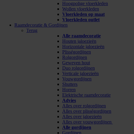
Hoogpolige vloerkleden
Wollen vloerkleden
Vloerkleden op maat
Vloerkleden outlet
Raamdecoratie & Gordijnen
Terug
Alle raamdecoratie
Houten jaloezieën
Horizontale jaloezieën
Plisségordijnen
Rolgordijnen
Geweven hout
Duo rolgordijnen
Verticale jaloezieën
Vouwgordijnen
Shutters
Horren
Elektrische raamdecoratie
Advies
Alles over rolgordijnen
Alles over plisségordijnen
Alles over jaloezieën
Alles over vouwgordijnen
Alle gordijnen
Gordijnen