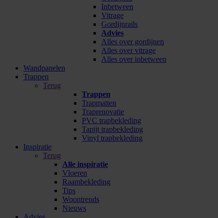
Inbetween
Vitrage
Gordijnrails
Advies
Alles over gordijnen
Alles over vitrage
Alles over inbetween
Wandpanelen
Trappen
Terug
Trappen
Trapmatten
Traprenovatie
PVC trapbekleding
Tapijt trapbekleding
Vinyl trapbekleding
Inspiratie
Terug
Alle inspiratie
Vloeren
Raambekleding
Tips
Woontrends
Nieuws
Advies