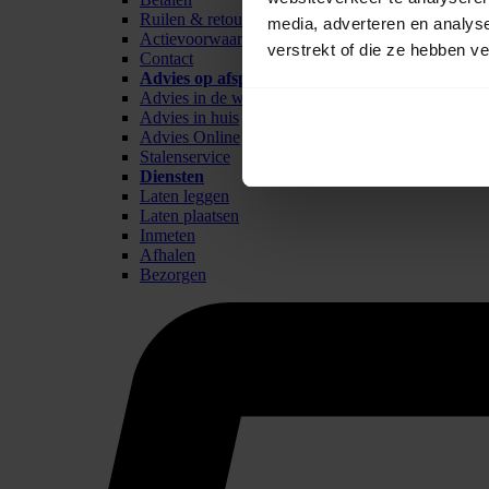
Ruilen & retour
media, adverteren en analys
Actievoorwaarden
verstrekt of die ze hebben v
Contact
Advies op afspraak
Advies in de winkel
Advies in huis
Advies Online
Stalenservice
Diensten
Laten leggen
Laten plaatsen
Inmeten
Afhalen
Bezorgen