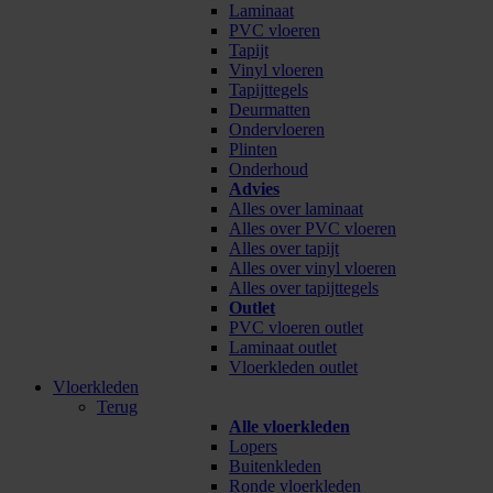
Laminaat
PVC vloeren
Tapijt
Vinyl vloeren
Tapijttegels
Deurmatten
Ondervloeren
Plinten
Onderhoud
Advies
Alles over laminaat
Alles over PVC vloeren
Alles over tapijt
Alles over vinyl vloeren
Alles over tapijttegels
Outlet
PVC vloeren outlet
Laminaat outlet
Vloerkleden outlet
Vloerkleden
Terug
Alle vloerkleden
Lopers
Buitenkleden
Ronde vloerkleden