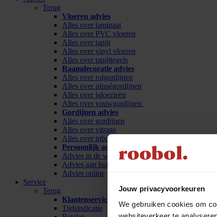
Terug
Vloeren advies
Alles over laminaat
Alles over PVC vloeren
Alles over tapijt
Alles over vinyl vloeren
Alles over tapijttegels
Raamdecoratie advies
Alles over rolgordijnen
Alles over plisségordijnen
Alles over jaloezieën
Alles over vouwgordijnen
Gordijnen advies
Alles over gordijnen
Alles over vitrage
Alles over inbetween
Persoonlijk advies
Advies in de winkel
Advies aan huis
Advies online
Service
Jouw privacyvoorkeuren
Terug
Klantenservice
We gebruiken cookies om cont
Tijdsindicatie
websiteverkeer te analyseren
Betalen